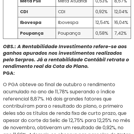
Meta PSII
Meta Atuarial
0,53%
8,57%
CDI
CDI
0,92%
12,04%
Ibovespa
Ibovespa
12,54%
16,04%
Poupança
Poupança
0,58%
7,42%
OBS.: A Rentabilidade Investimento refere-se aos
ganhos apurados nos investimentos realizados
pelo Serpros. Já a rentabilidade Contábil retrata o
rendimento real da Cota do Plano.
PGA:
O PGA obteve ao final de outubro o rendimento
acumulado no ano de 11,78% superando o índice
referencial 8,87%. Há dois grandes fatores que
contribuíram para o resultado do plano, o primeiro
deles são os títulos de renda fixa de curto prazo, que
apesar do corte da Selic de 12,75% para 12,25% no mês
de novembro, obtiveram um resultado de 0,92%, no