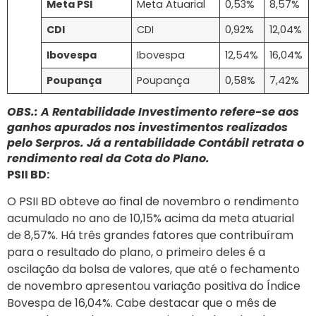
Meta PSI
Meta Atuarial
0,53%
8,57%
CDI
CDI
0,92%
12,04%
Ibovespa
Ibovespa
12,54%
16,04%
Poupança
Poupança
0,58%
7,42%
OBS.: A Rentabilidade Investimento refere-se aos
ganhos apurados nos investimentos realizados
pelo Serpros. Já a rentabilidade Contábil retrata o
rendimento real da Cota do Plano.
PSII BD:
O PSII BD obteve ao final de novembro o rendimento
acumulado no ano de 10,15% acima da meta atuarial
de 8,57%. Há três grandes fatores que contribuíram
para o resultado do plano, o primeiro deles é a
oscilação da bolsa de valores, que até o fechamento
de novembro apresentou variação positiva do Índice
Bovespa de 16,04%. Cabe destacar que o mês de