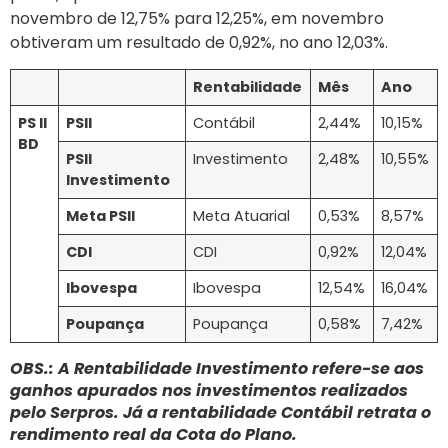
novembro de 12,75% para 12,25%, em novembro
obtiveram um resultado de 0,92%, no ano 12,03%.
Rentabilidade
Mês
Ano
PS II
PSII
Contábil
2,44%
10,15%
BD
PSII
Investimento
2,48%
10,55%
Investimento
Meta PSII
Meta Atuarial
0,53%
8,57%
CDI
CDI
0,92%
12,04%
Ibovespa
Ibovespa
12,54%
16,04%
Poupança
Poupança
0,58%
7,42%
OBS.: A Rentabilidade Investimento refere-se aos
ganhos apurados nos investimentos realizados
pelo Serpros. Já a rentabilidade Contábil retrata o
rendimento real da Cota do Plano.