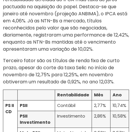
pactuada na aquisição do papel. Destaca-se que
janeiro até novembro (projeção ANBIMA), o IPCA está
em 4,06%. Já as NTN-Bs a mercado, títulos
reconhecidos pelo valor que são negociadas,
diariamente, registraram uma performance de 12,42%,
enquanto as NTN-Bs mantidas até o vencimento
apresentaram uma variação de 10,02%.
Terceiro fator são os títulos de renda fixa de curto
prazo, apesar do corte da taxa Selic no início de
novembro de 12,75% para 12,25%, em novembro
obtiveram um resultado de 0,92%, no ano 12,03%.
Rentabilidade
Mês
Ano
PS II
PSII
Contábil
2,77%
10,74%
CD
PSII
Investimento
2,86%
10,58%
Investimento