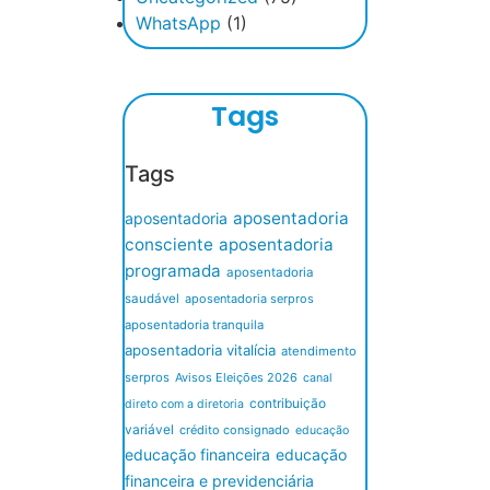
WhatsApp
(1)
Tags
Tags
aposentadoria
aposentadoria
consciente
aposentadoria
programada
aposentadoria
saudável
aposentadoria serpros
aposentadoria tranquila
aposentadoria vitalícia
atendimento
serpros
Avisos Eleições 2026
canal
contribuição
direto com a diretoria
variável
crédito consignado
educação
educação financeira
educação
financeira e previdenciária