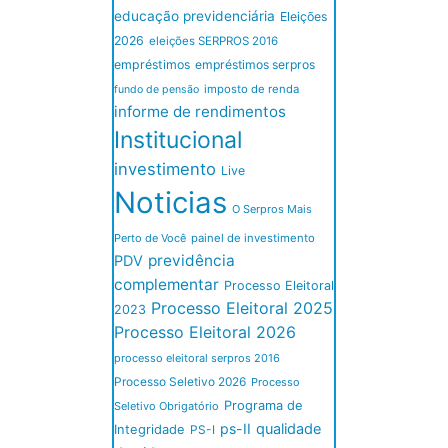
educação previdenciária
Eleições
2026
eleições SERPROS 2016
empréstimos
empréstimos serpros
imposto de renda
fundo de pensão
informe de rendimentos
Institucional
investimento
Live
Noticias
O Serpros Mais
Perto de Você
painel de investimento
previdência
PDV
complementar
Processo Eleitoral
Processo Eleitoral 2025
2023
Processo Eleitoral 2026
processo eleitoral serpros 2016
Processo Seletivo 2026
Processo
Programa de
Seletivo Obrigatório
ps-II
qualidade
Integridade
PS-I