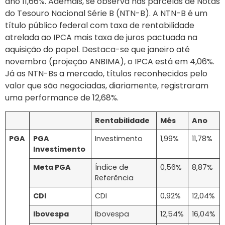
ano 11,66%. Ademais, se observa nas parcelas de Notas
do Tesouro Nacional Série B (NTN-B). A NTN-B é um
título público federal com taxa de rentabilidade
atrelada ao IPCA mais taxa de juros pactuada na
aquisição do papel. Destaca-se que janeiro até
novembro (projeção ANBIMA), o IPCA está em 4,06%.
Já as NTN-Bs a mercado, títulos reconhecidos pelo
valor que são negociadas, diariamente, registraram
uma performance de 12,68%.
Rentabilidade
Mês
Ano
PGA
PGA
Investimento
1,99%
11,78%
Investimento
Meta PGA
Índice de
0,56%
8,87%
Referência
CDI
CDI
0,92%
12,04%
Ibovespa
Ibovespa
12,54%
16,04%