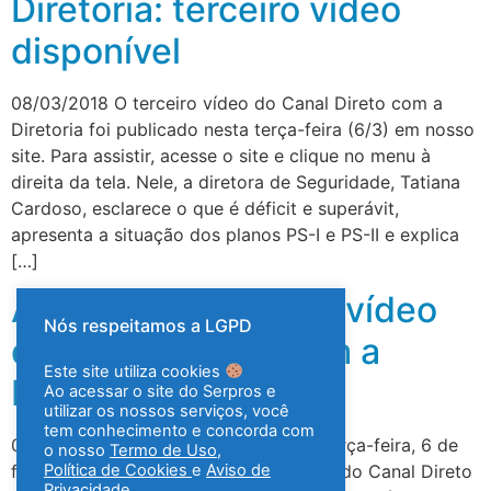
Diretoria: terceiro vídeo
disponível
08/03/2018 O terceiro vídeo do Canal Direto com a
Diretoria foi publicado nesta terça-feira (6/3) em nosso
site. Para assistir, acesse o site e clique no menu à
direita da tela. Nele, a diretora de Seguridade, Tatiana
Cardoso, esclarece o que é déficit e superávit,
apresenta a situação dos planos PS-I e PS-II e explica
[…]
Assista ao segundo vídeo
Nós respeitamos a LGPD
do ‘Canal direto com a
Este site utiliza cookies
Diretoria’
Ao acessar o site do Serpros e
utilizar os nossos serviços, você
tem conhecimento e concorda com
06/02/2018 Como combinado, nesta terça-feira, 6 de
o nosso
Termo de Uso
,
Política de Cookies
e
Aviso de
fevereiro, publicamos o segundo vídeo do Canal Direto
Privacidade.