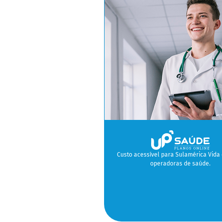
Custo acessível para Sulamérica Vida 
operadoras de saúde.