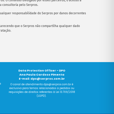
os. O conteúdo divulgado por esses parceiros, o acesso a
u consultoria pelo Serpros.
 qualquer responsabilidade do Serpros por danos decorrentes
sclarecendo que o Serpros não compartilha qualquer dado
ratação.
Data Protection Officer – DPO
Ana Paula Cardoso Pimenta
E-mail:
dpo@serpros.com.br
a
O canal
de
atendimento dpo@serpros.
com
.br é
exclusivo para temas relacionados a pedidos ou
requisições
de
direitos referentes à Lei 13.709/2018
(LGPD).