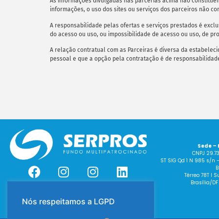
As informações divulgadas nas parcerias acima não constituem
informações, o uso dos sites ou serviços dos parceiros não co
A responsabilidade pelas ofertas e serviços prestados é exc
do acesso ou uso, ou impossibilidade de acesso ou uso, de pro
A relação contratual com as Parceiras é diversa da estabele
pessoal e que a opção pela contratação é de responsabilidade
Sede – 
CNPJ 29.7
ST SIG Qd 1 N 985 s/n 
B
Térreo 78T I
Brasília/DF
Nós respeitamos a LGPD