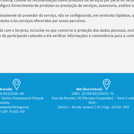
 oferta, convite ou recomendação sobre produtos ou serviços por parte do Serpr
nfigura fornecimento de produtos ou prestação de serviços, assessoria, análise o
lusivamente do provedor do serviço, não se configurando, em nenhuma hipótese,
dutos e/ou serviços oferecidos por esses parceiros.
cida com o Serpros, inclusive no que concerne à proteção dos dados pessoais, e
 do participante cabendo a ele verificar informações e conveniência para a cont
Brasília
RIO (Escritório):
38.952/0001-99
CNPJ 29.738.952/0002-70.
– Centro Empresarial Parque
Rua do Passeio. 38 (Passeio Corporate) – Torre 2 sal
rasília
1603 –
 Sudoeste/Octogonal
Centro – Rio de Janeiro / RJ | Cep.: 20.021-290
 I CEP: 70.610-410