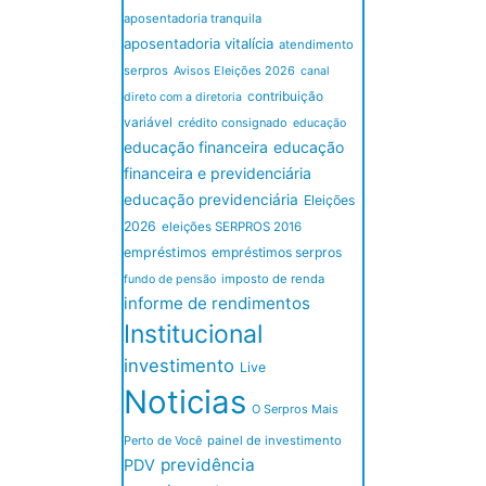
aposentadoria tranquila
aposentadoria vitalícia
atendimento
serpros
Avisos Eleições 2026
canal
contribuição
direto com a diretoria
variável
crédito consignado
educação
educação financeira
educação
financeira e previdenciária
educação previdenciária
Eleições
2026
eleições SERPROS 2016
empréstimos
empréstimos serpros
imposto de renda
fundo de pensão
informe de rendimentos
Institucional
investimento
Live
Noticias
O Serpros Mais
Perto de Você
painel de investimento
previdência
PDV