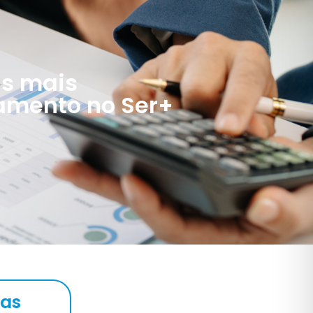
as mais
gamento no Ser+
ias