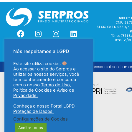
Sede – 
CNPJ 29.7
ST SIG Qd 1 N 985 s/n 
B
Térreo 78T I
Brasília/DF
Nós respeitamos a LGPD
Este site utiliza cookies
Para o atendimento presencial, solicitamo
Ao acessar o site do Serpros e
utilizar os nossos serviços, você
tem conhecimento e concorda
com o nosso
Termo de Uso
,
Política de Cookies
e
Aviso de
Privacidade.
Conheça o nosso Portal LGPD -
Proteção de Dados.
Configurações de Cookies
Aceitar todos