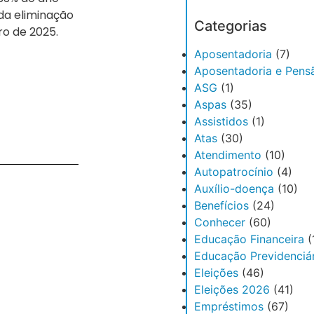
 da eliminação
Categorias
iro de 2025.
Aposentadoria
(7)
Aposentadoria e Pens
ASG
(1)
Aspas
(35)
Assistidos
(1)
Atas
(30)
Atendimento
(10)
Autopatrocínio
(4)
Auxílio-doença
(10)
Benefícios
(24)
Conhecer
(60)
Educação Financeira
(
Educação Previdenciár
Eleições
(46)
Eleições 2026
(41)
Empréstimos
(67)