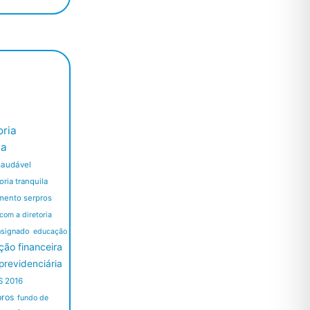
ria
ia
saudável
ria tranquila
mento serpros
 com a diretoria
nsignado
educação
ão financeira
revidenciária
S 2016
pros
fundo de