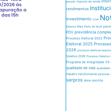
infor
imposto de renda
pensão
8/2026 às
Instituc
rendimentos
 apuração a
r das 15h
Not
investimento
Live
Serpros Mais Perto de Você
paine
previdência comple
PDV
Pro
Processo Eleitoral 2023
Eleitoral 2025
Processo 
2026
processo eleitoral serpro
Seletivo 2026
Processo Seletivo 
Programa de Integridade
PS-
qualidade de vida
qualidade 
trabalho transformando pessoas
serpros
área restrita