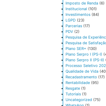
Imposto de Renda
(6)
Institucional
(101)
Investimentos
(84)
LGPD
(23)
Parcerias
(17)
PDV
(2)
Pesquisa de Experiênc
Pesquisa de Satisfaçã
Plano SER+
(130)
Plano Serpro I (PS-I)
(
Plano Serpro II (PS-II)
Processo Seletivo 20
Qualidade de Vida
(40
Recadastramento
(17)
Rentabilidade
(95)
Resgate
(1)
Tutoriais
(1)
Uncategorized
(75)
WhatsApp
(1)