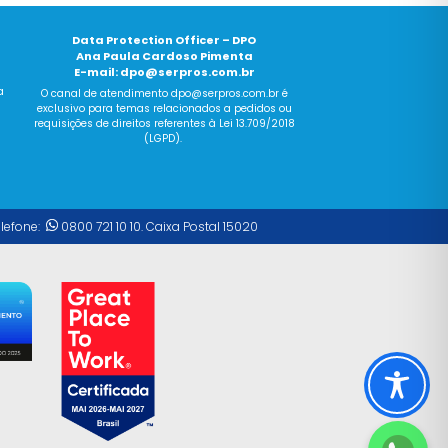
Data Protection Officer – DPO
Ana Paula Cardoso Pimenta
E-mail:
dpo@serpros.com.br
a
O canal
de
atendimento dpo@serpros.
com
.br é
exclusivo para temas relacionados a pedidos ou
requisições
de
direitos referentes à Lei 13.709/2018
(LGPD).
elefone:
0800 721 10 10. Caixa Postal 15020