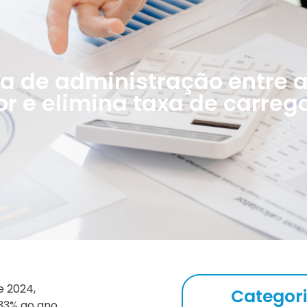
a de administração entre 
or e elimina taxa de carre
e 2024,
Categor
33% ao ano