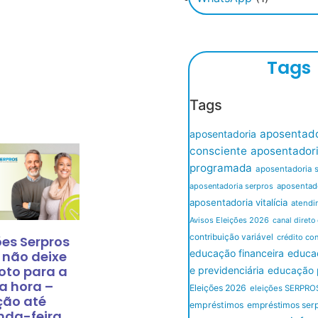
Tags
Tags
aposentado
aposentadoria
consciente
aposentador
programada
aposentadoria 
aposentadoria serpros
aposentado
aposentadoria vitalícia
atendi
Avisos Eleições 2026
canal direto
contribuição variável
crédito co
ões Serpros
educação financeira
educaç
 não deixe
oto para a
e previdenciária
educação p
a hora –
Eleições 2026
eleições SERPRO
ção até
empréstimos
empréstimos ser
nda-feira