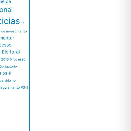
me de
ional
icias
O
l de investimento
mentar
cesso
Eleitoral
Processo
s 2016
Obrigatório
ps-II
I
de vida no
regulamento PS-II