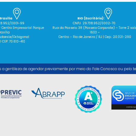
Brasília
RIO (Escritório):
38.952/0001-99
CNPJ 29.738.952/0002-70.
– Centro Empresarial Parque
Rua do Passeio. 38 (Passeio Corporate) – Torre 2 sal
rasília
1603 –
 Sudoeste/Octogonal
Centro – Rio de Janeiro / RJ | Cep.: 20.021-290
 I CEP: 70.610-410
s a gentileza de agendar previamente por meio do Fale Conosco ou pelo t