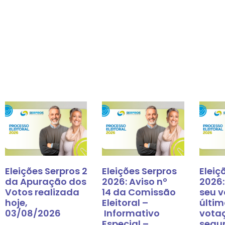
Eleições Serpros 2026: Resultado
Eleições Serpros
Eleiç
da Apuração dos
2026: Aviso nº
2026:
Votos realizada
14 da Comissão
seu v
hoje,
Eleitoral –
últim
03/08/2026
Informativo
vota
Especial –
segu