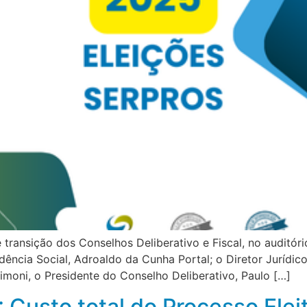
 transição dos Conselhos Deliberativo e Fiscal, no auditóri
dência Social, Adroaldo da Cunha Portal; o Diretor Jurídic
moni, o Presidente do Conselho Deliberativo, Paulo […]
 Custo total do Processo Eleit