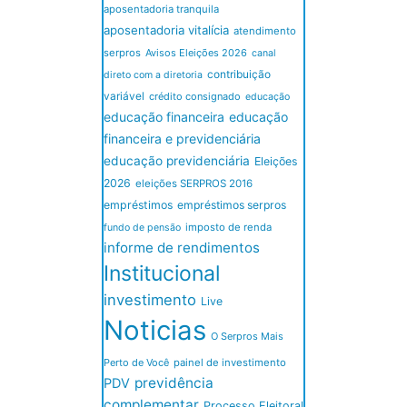
aposentadoria tranquila
aposentadoria vitalícia
atendimento
serpros
Avisos Eleições 2026
canal
contribuição
direto com a diretoria
variável
crédito consignado
educação
educação financeira
educação
financeira e previdenciária
educação previdenciária
Eleições
2026
eleições SERPROS 2016
empréstimos
empréstimos serpros
imposto de renda
fundo de pensão
informe de rendimentos
Institucional
investimento
Live
Noticias
O Serpros Mais
Perto de Você
painel de investimento
previdência
PDV
complementar
Processo Eleitoral