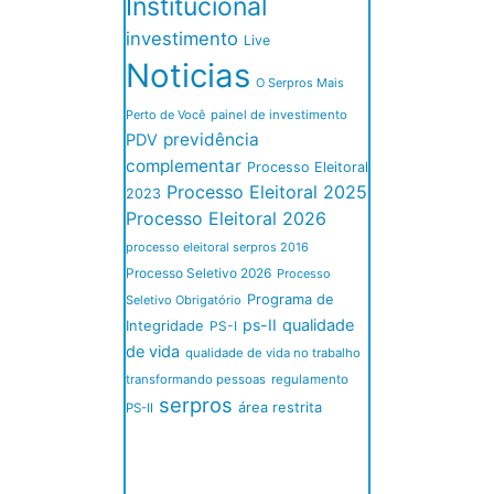
Institucional
investimento
Live
Noticias
O Serpros Mais
Perto de Você
painel de investimento
previdência
PDV
complementar
Processo Eleitoral
Processo Eleitoral 2025
2023
Processo Eleitoral 2026
processo eleitoral serpros 2016
Processo Seletivo 2026
Processo
Programa de
Seletivo Obrigatório
ps-II
qualidade
Integridade
PS-I
de vida
qualidade de vida no trabalho
transformando pessoas
regulamento
serpros
área restrita
PS-II