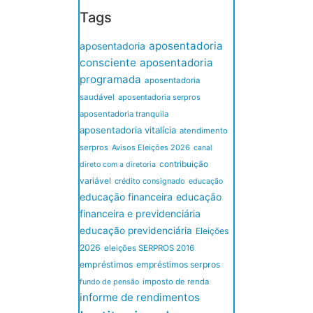
Tags
aposentadoria
aposentadoria
consciente
aposentadoria
programada
aposentadoria
saudável
aposentadoria serpros
aposentadoria tranquila
aposentadoria vitalícia
atendimento
serpros
Avisos Eleições 2026
canal
contribuição
direto com a diretoria
variável
crédito consignado
educação
educação financeira
educação
financeira e previdenciária
educação previdenciária
Eleições
2026
eleições SERPROS 2016
empréstimos
empréstimos serpros
imposto de renda
fundo de pensão
informe de rendimentos