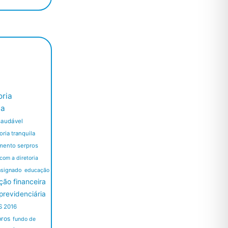
ria
ia
saudável
ria tranquila
mento serpros
 com a diretoria
nsignado
educação
ão financeira
revidenciária
S 2016
pros
fundo de