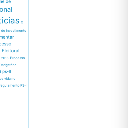
me de
ional
icias
O
l de investimento
mentar
cesso
Eleitoral
Processo
s 2016
Obrigatório
ps-II
I
de vida no
regulamento PS-II