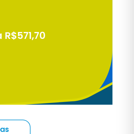
a R$571,70
ias