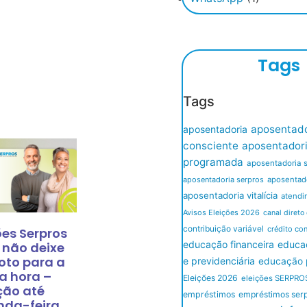
Tags
Tags
aposentado
aposentadoria
consciente
aposentador
programada
aposentadoria 
aposentadoria serpros
aposentado
aposentadoria vitalícia
atendi
Avisos Eleições 2026
canal direto
contribuição variável
crédito co
ões Serpros
educação financeira
educaç
 não deixe
oto para a
e previdenciária
educação p
a hora –
Eleições 2026
eleições SERPRO
ção até
empréstimos
empréstimos ser
nda-feira