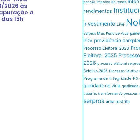
infor
imposto de renda
pensão
8/2026 às
Instituc
rendimentos
 apuração a
r das 15h
Not
investimento
Live
Serpros Mais Perto de Você
paine
previdência comple
PDV
Pro
Processo Eleitoral 2023
Eleitoral 2025
Processo 
2026
processo eleitoral serpro
Seletivo 2026
Processo Seletivo 
Programa de Integridade
PS-
qualidade de vida
qualidade 
trabalho transformando pessoas
serpros
área restrita