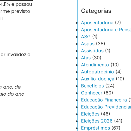
4,11% e passou
Categorias
orme previsto
I.
Aposentadoria
(7)
Aposentadoria e Pens
ASG
(1)
Aspas
(35)
Assistidos
(1)
r invalidez e
Atas
(30)
Atendimento
(10)
Autopatrocínio
(4)
Auxílio-doença
(10)
Benefícios
(24)
a ano, de
Conhecer
(60)
aio do ano
Educação Financeira
(
Educação Previdenciár
Eleições
(46)
Eleições 2026
(41)
Empréstimos
(67)