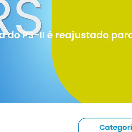
a do PS-II é reajustado par
Categor