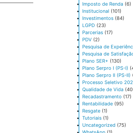
Imposto de Renda
(6)
Institucional
(101)
Investimentos
(84)
LGPD
(23)
Parcerias
(17)
PDV
(2)
Pesquisa de Experiênc
Pesquisa de Satisfaçã
Plano SER+
(130)
Plano Serpro I (PS-I)
(
Plano Serpro II (PS-II)
Processo Seletivo 20
Qualidade de Vida
(40
Recadastramento
(17)
Rentabilidade
(95)
Resgate
(1)
Tutoriais
(1)
Uncategorized
(75)
WhatsApp
(1)