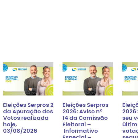
Eleições Serpros 2026: Resultado
Eleições Serpros
Eleiç
da Apuração dos
2026: Aviso nº
2026:
Votos realizada
14 da Comissão
seu v
hoje,
Eleitoral –
últim
03/08/2026
Informativo
vota
Especial –
segu