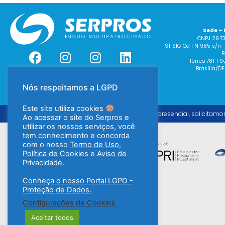
Sede – 
CNPJ 29.7
ST SIG Qd 1 N 985 s/n 
B
Térreo 78T I
Brasília/DF
Nós respeitamos a LGPD
Este site utiliza cookies
Para o atendimento presencial, solicitamo
Ao acessar o site do Serpros e
utilizar os nossos serviços, você
tem conhecimento e concorda
com o nosso
Termo de Uso
,
Política de Cookies
e
Aviso de
Privacidade.
Conheça o nosso Portal LGPD -
Proteção de Dados.
Configurações de Cookies
Aceitar todos