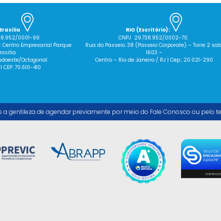
Brasília
RIO (Escritório):
38.952/0001-99
CNPJ 29.738.952/0002-70.
– Centro Empresarial Parque
Rua do Passeio. 38 (Passeio Corporate) – Torre 2 sal
rasília
1603 –
 Sudoeste/Octogonal
Centro – Rio de Janeiro / RJ | Cep.: 20.021-290
 I CEP: 70.610-410
s a gentileza de agendar previamente por meio do Fale Conosco ou pelo t