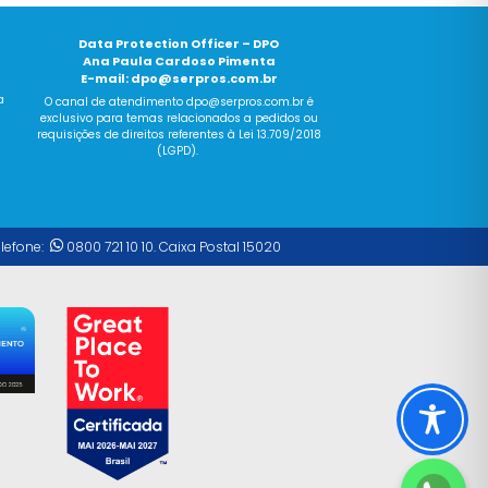
Data Protection Officer – DPO
Ana Paula Cardoso Pimenta
E-mail:
dpo@serpros.com.br
a
O canal
de
atendimento dpo@serpros.
com
.br é
exclusivo para temas relacionados a pedidos ou
requisições
de
direitos referentes à Lei 13.709/2018
(LGPD).
elefone:
0800 721 10 10. Caixa Postal 15020