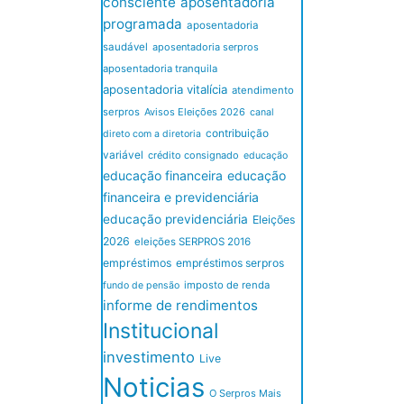
consciente
aposentadoria
programada
aposentadoria
saudável
aposentadoria serpros
aposentadoria tranquila
aposentadoria vitalícia
atendimento
serpros
Avisos Eleições 2026
canal
contribuição
direto com a diretoria
variável
crédito consignado
educação
educação financeira
educação
financeira e previdenciária
educação previdenciária
Eleições
2026
eleições SERPROS 2016
empréstimos
empréstimos serpros
imposto de renda
fundo de pensão
informe de rendimentos
Institucional
investimento
Live
Noticias
O Serpros Mais