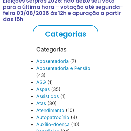
Eleições Serpros 2026: não deixe seu voto
para a última hora – votação até segunda-
feira 03/08/2026 às 12h e apuração a partir
das 15h
Categorias
Categorias
Aposentadoria
(7)
Aposentadoria e Pensão
(43)
ASG
(1)
Aspas
(35)
Assistidos
(1)
Atas
(30)
Atendimento
(10)
Autopatrocínio
(4)
Auxílio-doença
(10)