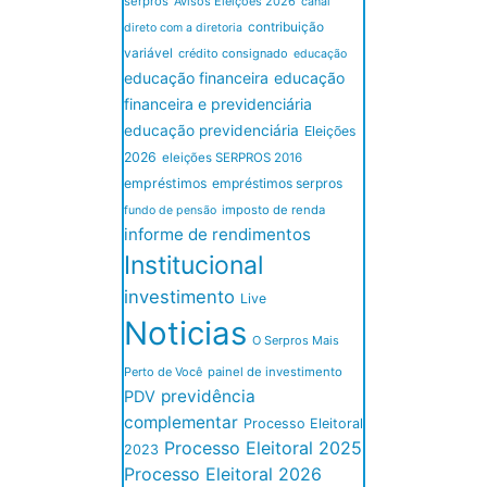
serpros
Avisos Eleições 2026
canal
contribuição
direto com a diretoria
variável
crédito consignado
educação
educação financeira
educação
financeira e previdenciária
educação previdenciária
Eleições
2026
eleições SERPROS 2016
empréstimos
empréstimos serpros
imposto de renda
fundo de pensão
informe de rendimentos
Institucional
investimento
Live
Noticias
O Serpros Mais
Perto de Você
painel de investimento
previdência
PDV
complementar
Processo Eleitoral
Processo Eleitoral 2025
2023
Processo Eleitoral 2026