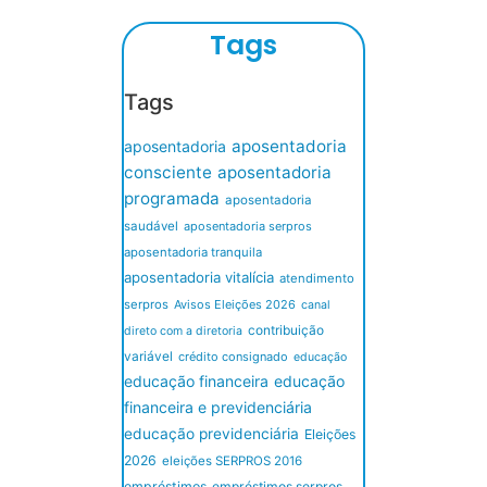
Tags
Tags
aposentadoria
aposentadoria
consciente
aposentadoria
programada
aposentadoria
saudável
aposentadoria serpros
aposentadoria tranquila
aposentadoria vitalícia
atendimento
serpros
Avisos Eleições 2026
canal
contribuição
direto com a diretoria
variável
crédito consignado
educação
educação financeira
educação
financeira e previdenciária
educação previdenciária
Eleições
2026
eleições SERPROS 2016
empréstimos
empréstimos serpros