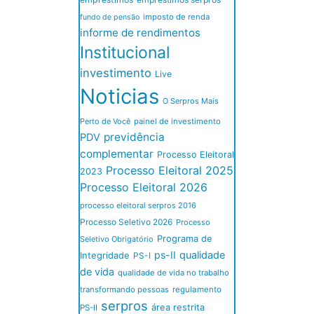
imposto de renda
fundo de pensão
informe de rendimentos
Institucional
investimento
Live
Noticias
O Serpros Mais
Perto de Você
painel de investimento
previdência
PDV
complementar
Processo Eleitoral
Processo Eleitoral 2025
2023
Processo Eleitoral 2026
processo eleitoral serpros 2016
Processo Seletivo 2026
Processo
Programa de
Seletivo Obrigatório
ps-II
qualidade
Integridade
PS-I
de vida
qualidade de vida no trabalho
transformando pessoas
regulamento
serpros
área restrita
PS-II