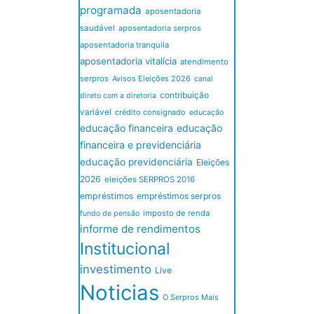
programada
aposentadoria
saudável
aposentadoria serpros
aposentadoria tranquila
aposentadoria vitalícia
atendimento
serpros
Avisos Eleições 2026
canal
contribuição
direto com a diretoria
variável
crédito consignado
educação
educação financeira
educação
financeira e previdenciária
educação previdenciária
Eleições
2026
eleições SERPROS 2016
empréstimos
empréstimos serpros
imposto de renda
fundo de pensão
informe de rendimentos
Institucional
investimento
Live
Noticias
O Serpros Mais