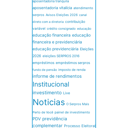
aposentadoria tranquila
aposentadoria vitalícia
atendimento
serpros
Avisos Eleições 2026
canal
contribuição
direto com a diretoria
variável
crédito consignado
educação
educação financeira
educação
financeira e previdenciária
educação previdenciária
Eleições
2026
eleições SERPROS 2016
empréstimos
empréstimos serpros
imposto de renda
fundo de pensão
informe de rendimentos
Institucional
investimento
Live
Noticias
O Serpros Mais
Perto de Você
painel de investimento
previdência
PDV
complementar
Processo Eleitoral