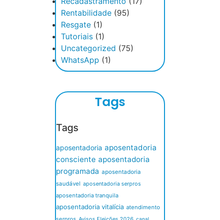
Recadastramento
(17)
Rentabilidade
(95)
Resgate
(1)
Tutoriais
(1)
Uncategorized
(75)
WhatsApp
(1)
Tags
Tags
aposentadoria
aposentadoria
consciente
aposentadoria
programada
aposentadoria
saudável
aposentadoria serpros
aposentadoria tranquila
aposentadoria vitalícia
atendimento
serpros
Avisos Eleições 2026
canal