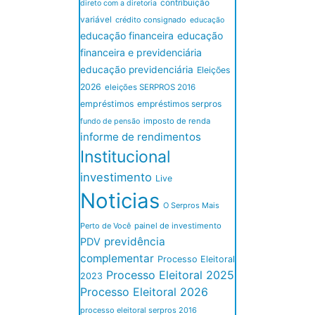
contribuição
direto com a diretoria
variável
crédito consignado
educação
educação financeira
educação
financeira e previdenciária
educação previdenciária
Eleições
2026
eleições SERPROS 2016
empréstimos
empréstimos serpros
imposto de renda
fundo de pensão
informe de rendimentos
Institucional
investimento
Live
Noticias
O Serpros Mais
Perto de Você
painel de investimento
previdência
PDV
complementar
Processo Eleitoral
Processo Eleitoral 2025
2023
Processo Eleitoral 2026
processo eleitoral serpros 2016