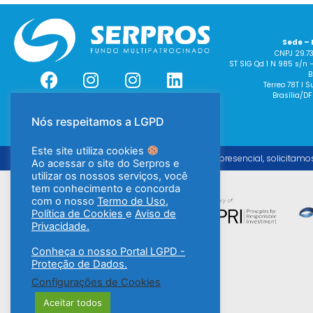
Sede – 
CNPJ 29.7
ST SIG Qd 1 N 985 s/n 
B
Térreo 78T I
Brasília/DF
Nós respeitamos a LGPD
Este site utiliza cookies
Para o atendimento presencial, solicitamo
Ao acessar o site do Serpros e
utilizar os nossos serviços, você
tem conhecimento e concorda
com o nosso
Termo de Uso
,
Política de Cookies
e
Aviso de
Privacidade.
Conheça o nosso Portal LGPD -
Proteção de Dados.
Configurações de Cookies
Aceitar todos