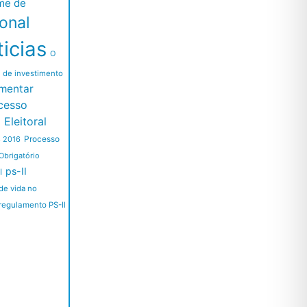
me de
ional
icias
O
l de investimento
mentar
cesso
Eleitoral
Processo
s 2016
Obrigatório
ps-II
I
de vida no
regulamento PS-II