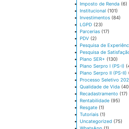
Imposto de Renda
(6)
Institucional
(101)
Investimentos
(84)
LGPD
(23)
Parcerias
(17)
PDV
(2)
Pesquisa de Experiênc
Pesquisa de Satisfaçã
Plano SER+
(130)
Plano Serpro I (PS-I)
(
Plano Serpro II (PS-II)
Processo Seletivo 20
Qualidade de Vida
(40
Recadastramento
(17)
Rentabilidade
(95)
Resgate
(1)
Tutoriais
(1)
Uncategorized
(75)
WhatsApp
(1)