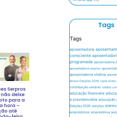
Tags
Tags
aposentado
aposentadoria
consciente
aposentador
programada
aposentadoria 
aposentadoria serpros
aposentado
aposentadoria vitalícia
atendi
Avisos Eleições 2026
canal direto
contribuição variável
crédito co
ões Serpros
educação financeira
educaç
 não deixe
oto para a
e previdenciária
educação p
a hora –
Eleições 2026
eleições SERPRO
ção até
empréstimos
empréstimos ser
nda-feira