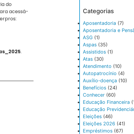
ria do
Categorias
Para acessá-
Serpros:
Aposentadoria
(7)
Aposentadoria e Pens
ASG
(1)
Aspas
(35)
tas_2025
.
Assistidos
(1)
Atas
(30)
Atendimento
(10)
Autopatrocínio
(4)
Auxílio-doença
(10)
Benefícios
(24)
Conhecer
(60)
Educação Financeira
(
Educação Previdenciár
Eleições
(46)
Eleições 2026
(41)
Empréstimos
(67)