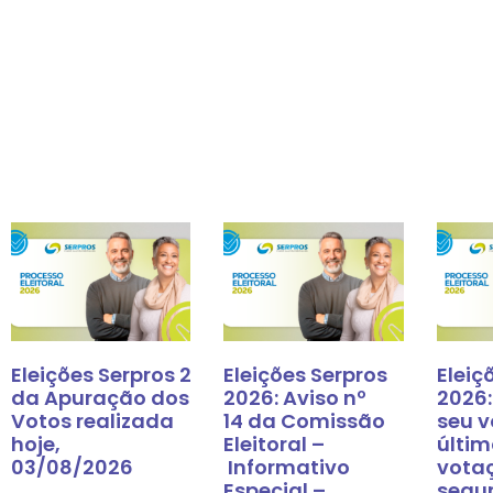
Eleições Serpros 2026: Resultado
Eleições Serpros
Eleiç
da Apuração dos
2026: Aviso nº
2026:
Votos realizada
14 da Comissão
seu v
hoje,
Eleitoral –
últim
03/08/2026
Informativo
vota
Especial –
segu