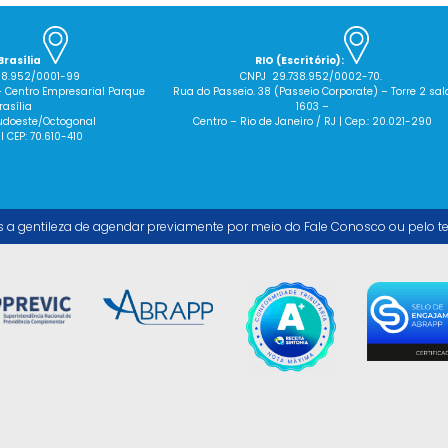
Brasília
RIO (Escritório):
38.952/0001-99
CNPJ 29.738.952/0002-70.
– Centro Empresarial Parque
Rua do Passeio. 38 (Passeio Corporate) – Torre 2 sal
rasília
1603 –
 Sudoeste/Octogonal
Centro – Rio de Janeiro / RJ | Cep.: 20.021-290
 I CEP: 70.610-410
s a gentileza de agendar previamente por meio do Fale Conosco ou pelo t