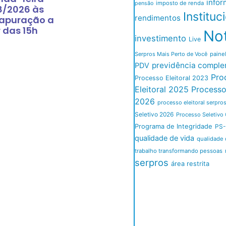
infor
imposto de renda
pensão
8/2026 às
Instituc
rendimentos
 apuração a
r das 15h
Not
investimento
Live
Serpros Mais Perto de Você
paine
previdência comple
PDV
Pro
Processo Eleitoral 2023
Eleitoral 2025
Processo 
2026
processo eleitoral serpro
Seletivo 2026
Processo Seletivo 
Programa de Integridade
PS-
qualidade de vida
qualidade 
trabalho transformando pessoas
serpros
área restrita