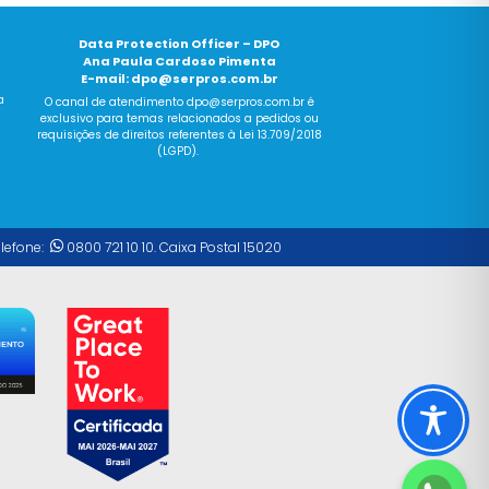
Data Protection Officer – DPO
Ana Paula Cardoso Pimenta
E-mail:
dpo@serpros.com.br
a
O canal
de
atendimento dpo@serpros.
com
.br é
exclusivo para temas relacionados a pedidos ou
requisições
de
direitos referentes à Lei 13.709/2018
(LGPD).
elefone:
0800 721 10 10. Caixa Postal 15020