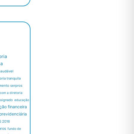
ria
ia
saudável
ria tranquila
mento serpros
 com a diretoria
nsignado
educação
ão financeira
revidenciária
S 2016
pros
fundo de