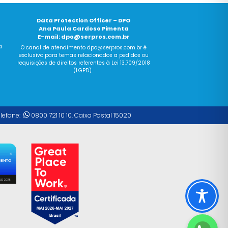
Data Protection Officer – DPO
Ana Paula Cardoso Pimenta
E-mail:
dpo@serpros.com.br
a
O canal
de
atendimento dpo@serpros.
com
.br é
exclusivo para temas relacionados a pedidos ou
requisições
de
direitos referentes à Lei 13.709/2018
(LGPD).
elefone:
0800 721 10 10. Caixa Postal 15020