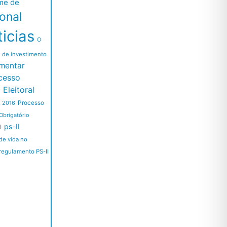
me de
ional
icias
O
l de investimento
mentar
cesso
Eleitoral
Processo
s 2016
Obrigatório
ps-II
I
de vida no
regulamento PS-II