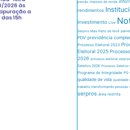
infor
imposto de renda
pensão
8/2026 às
Instituc
rendimentos
 apuração a
r das 15h
Not
investimento
Live
Serpros Mais Perto de Você
paine
previdência comple
PDV
Pro
Processo Eleitoral 2023
Eleitoral 2025
Processo 
2026
processo eleitoral serpro
Seletivo 2026
Processo Seletivo 
Programa de Integridade
PS-
qualidade de vida
qualidade 
trabalho transformando pessoas
serpros
área restrita