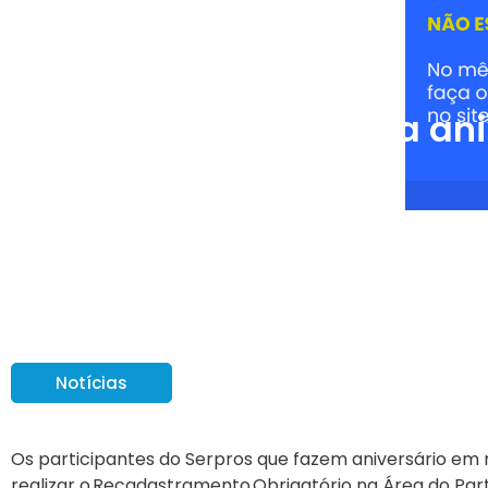
Serpros convoca an
Obrigatório
Notícias
Os participantes do Serpros que fazem aniversário e
realizar o Recadastramento Obrigatório na Área do Par