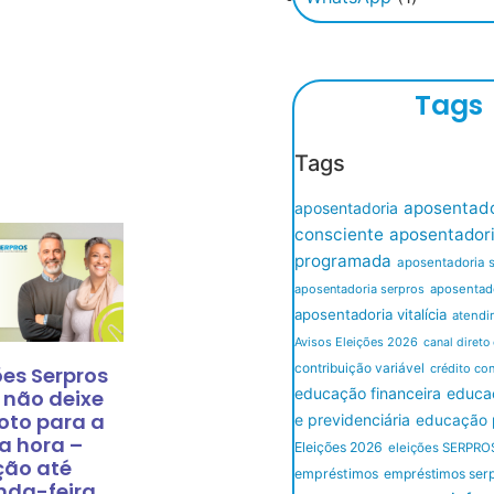
Tags
Tags
aposentado
aposentadoria
consciente
aposentador
programada
aposentadoria 
aposentadoria serpros
aposentado
aposentadoria vitalícia
atendi
Avisos Eleições 2026
canal direto
contribuição variável
crédito co
ões Serpros
educação financeira
educaç
 não deixe
oto para a
e previdenciária
educação p
a hora –
Eleições 2026
eleições SERPRO
ção até
empréstimos
empréstimos ser
nda-feira