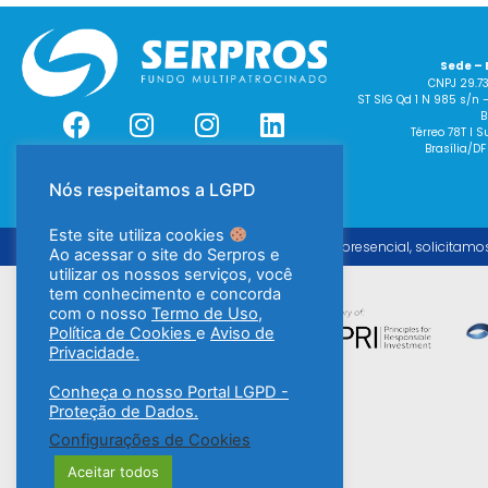
Sede – 
CNPJ 29.7
ST SIG Qd 1 N 985 s/n 
B
Térreo 78T I
Brasília/DF
Nós respeitamos a LGPD
Este site utiliza cookies
Para o atendimento presencial, solicitamo
Ao acessar o site do Serpros e
utilizar os nossos serviços, você
tem conhecimento e concorda
com o nosso
Termo de Uso
,
Política de Cookies
e
Aviso de
Privacidade.
Conheça o nosso Portal LGPD -
Proteção de Dados.
Configurações de Cookies
Aceitar todos