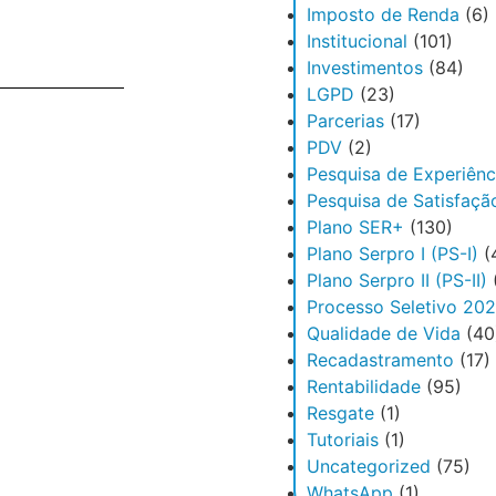
Imposto de Renda
(6)
Institucional
(101)
Investimentos
(84)
LGPD
(23)
Parcerias
(17)
PDV
(2)
Pesquisa de Experiênc
Pesquisa de Satisfaçã
Plano SER+
(130)
Plano Serpro I (PS-I)
(
Plano Serpro II (PS-II)
Processo Seletivo 20
Qualidade de Vida
(40
Recadastramento
(17)
Rentabilidade
(95)
Resgate
(1)
Tutoriais
(1)
Uncategorized
(75)
WhatsApp
(1)