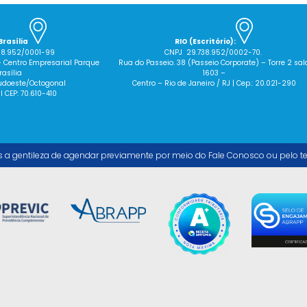
Brasília
RIO (Escritório):
38.952/0001-99
CNPJ 29.738.952/0002-70.
– Centro Empresarial Parque
Rua do Passeio. 38 (Passeio Corporate) – Torre 2 sal
rasília
1603 –
 Sudoeste/Octogonal
Centro – Rio de Janeiro / RJ | Cep.: 20.021-290
 I CEP: 70.610-410
s a gentileza de agendar previamente por meio do Fale Conosco ou pelo t