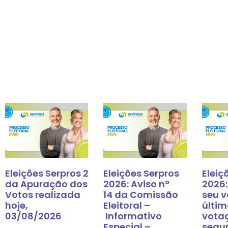
Eleições Serpros 2026: Resultado
Eleições Serpros
Eleiç
da Apuração dos
2026: Aviso nº
2026:
Votos realizada
14 da Comissão
seu v
hoje,
Eleitoral –
últim
03/08/2026
Informativo
vota
Especial –
segu