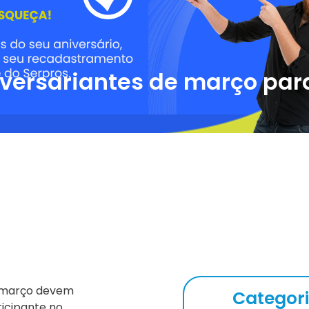
iversariantes de março pa
m março devem
Categor
ticipante no