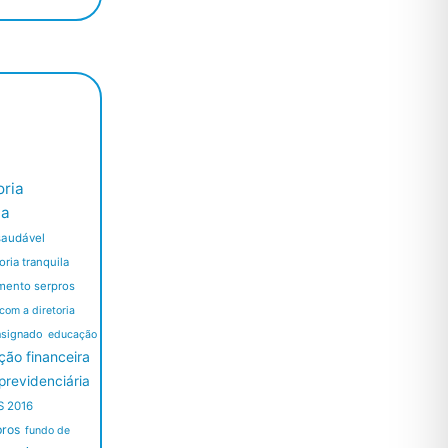
ria
ia
saudável
ria tranquila
mento serpros
 com a diretoria
nsignado
educação
ão financeira
revidenciária
S 2016
pros
fundo de