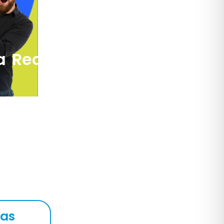
ra Recadastramento
ias