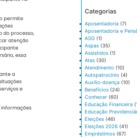
Categorias
io permite
Aposentadoria
(7)
ações
Aposentadoria e Pens
o do processo,
ASG
(1)
icar atenção
Aspas
(35)
icipante
Assistidos
(1)
sário, essa
Atas
(30)
Atendimento
(10)
ante a
Autopatrocínio
(4)
 situações
Auxílio-doença
(10)
serviços e
Benefícios
(24)
Conhecer
(60)
Educação Financeira
(
s informações
Educação Previdenciár
Eleições
(46)
Eleições 2026
(41)
Empréstimos
(67)