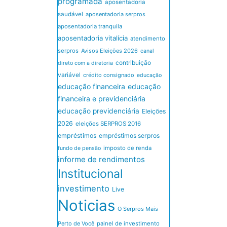
programada
aposentadoria
saudável
aposentadoria serpros
aposentadoria tranquila
aposentadoria vitalícia
atendimento
serpros
Avisos Eleições 2026
canal
contribuição
direto com a diretoria
variável
crédito consignado
educação
educação financeira
educação
financeira e previdenciária
educação previdenciária
Eleições
2026
eleições SERPROS 2016
empréstimos
empréstimos serpros
imposto de renda
fundo de pensão
informe de rendimentos
Institucional
investimento
Live
Noticias
O Serpros Mais
Perto de Você
painel de investimento