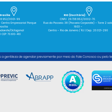
Brasília
RIO (Escritório):
38.952/0001-99
CNPJ 29.738.952/0002-70.
– Centro Empresarial Parque
Rua do Passeio. 38 (Passeio Corporate) – Torre 2 sal
rasília
1603 –
 Sudoeste/Octogonal
Centro – Rio de Janeiro / RJ | Cep.: 20.021-290
 I CEP: 70.610-410
s a gentileza de agendar previamente por meio do Fale Conosco ou pelo t