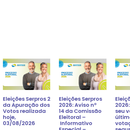
Eleições Serpros 2026: Resultado
Eleições Serpros
Eleiç
da Apuração dos
2026: Aviso nº
2026:
Votos realizada
14 da Comissão
seu v
hoje,
Eleitoral –
últim
03/08/2026
Informativo
vota
Especial –
segu