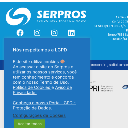
Sede – 
CNPJ 29.7
ST SIG Qd 1 N 985 s/n 
B
Térreo 78T I
Brasília/DF
Nós respeitamos a LGPD
Este site utiliza cookies
Para o atendimento presencial, solicitamo
Ao acessar o site do Serpros e
utilizar os nossos serviços, você
tem conhecimento e concorda
com o nosso
Termo de Uso
,
Política de Cookies
e
Aviso de
Privacidade.
Conheça o nosso Portal LGPD -
Proteção de Dados.
Configurações de Cookies
Aceitar todos