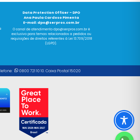
Data Protection Officer – DPO
Ana Paula Cardoso Pimenta
E-mail:
dpo@serpros.com.br
a
O canal
de
atendimento dpo@serpros.
com
.br é
exclusivo para temas relacionados a pedidos ou
requisições
de
direitos referentes à Lei 13.709/2018
(LGPD).
elefone:
0800 721 10 10. Caixa Postal 15020