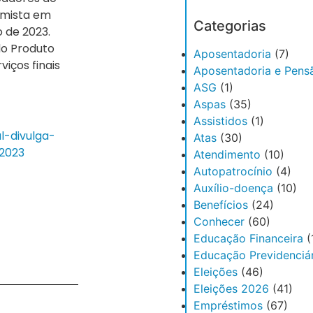
imista em
Categorias
 de 2023.
do Produto
Aposentadoria
(7)
viços finais
Aposentadoria e Pens
ASG
(1)
Aspas
(35)
Assistidos
(1)
l-divulga-
Atas
(30)
2023
Atendimento
(10)
Autopatrocínio
(4)
Auxílio-doença
(10)
Benefícios
(24)
Conhecer
(60)
Educação Financeira
(
Educação Previdenciár
Eleições
(46)
Eleições 2026
(41)
Empréstimos
(67)