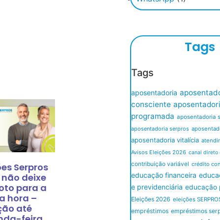
Tags
Tags
aposentado
aposentadoria
consciente
aposentador
programada
aposentadoria 
aposentadoria serpros
aposentado
aposentadoria vitalícia
atendi
Avisos Eleições 2026
canal direto
contribuição variável
crédito co
ões Serpros
educação financeira
educaç
 não deixe
oto para a
e previdenciária
educação p
a hora –
Eleições 2026
eleições SERPRO
ção até
empréstimos
empréstimos ser
nda-feira