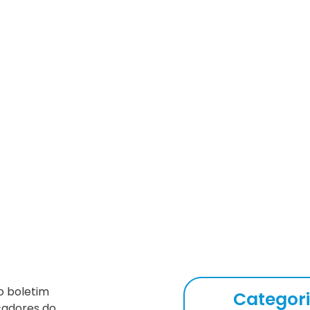
ga nova expectativa de cr
o boletim
Categor
icadores do