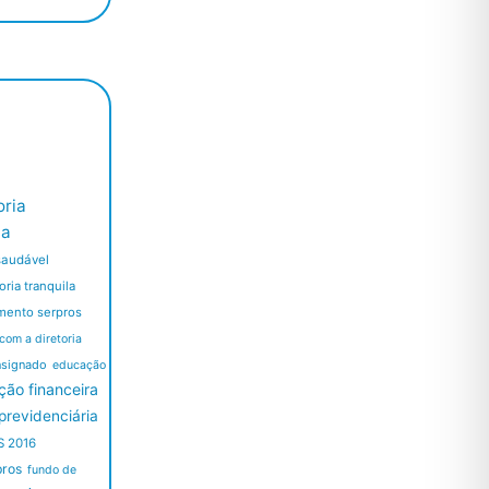
ria
ia
saudável
ria tranquila
mento serpros
 com a diretoria
nsignado
educação
ão financeira
revidenciária
S 2016
pros
fundo de