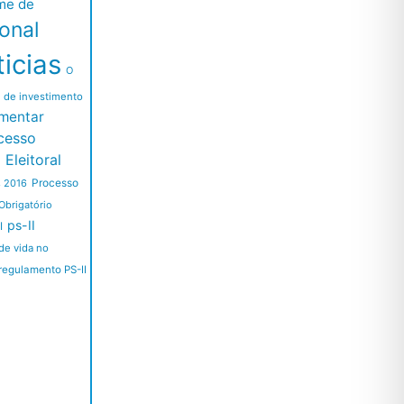
me de
ional
icias
O
l de investimento
mentar
cesso
Eleitoral
Processo
s 2016
Obrigatório
ps-II
I
de vida no
regulamento PS-II