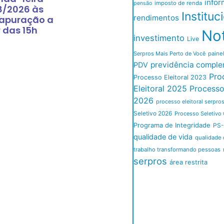
infor
imposto de renda
pensão
8/2026 às
Instituc
rendimentos
 apuração a
r das 15h
Not
investimento
Live
Serpros Mais Perto de Você
paine
previdência comple
PDV
Pro
Processo Eleitoral 2023
Eleitoral 2025
Processo 
2026
processo eleitoral serpro
Seletivo 2026
Processo Seletivo 
Programa de Integridade
PS-
qualidade de vida
qualidade 
trabalho transformando pessoas
serpros
área restrita