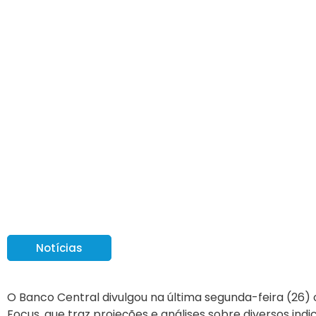
Banco Central divul
para 2023
Notícias
O Banco Central divulgou na última segunda-feira (26) 
Focus, que traz projeções e análises sobre diversos ind