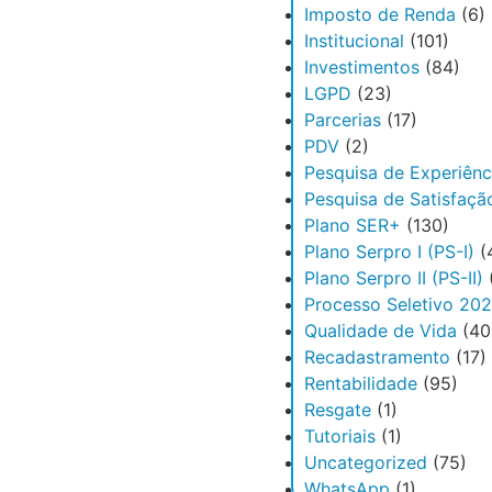
Imposto de Renda
(6)
Institucional
(101)
Investimentos
(84)
LGPD
(23)
Parcerias
(17)
PDV
(2)
Pesquisa de Experiênc
Pesquisa de Satisfaçã
Plano SER+
(130)
Plano Serpro I (PS-I)
(
Plano Serpro II (PS-II)
Processo Seletivo 20
Qualidade de Vida
(40
Recadastramento
(17)
Rentabilidade
(95)
Resgate
(1)
Tutoriais
(1)
Uncategorized
(75)
WhatsApp
(1)