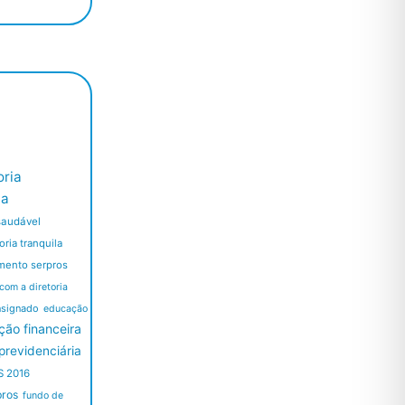
ria
ia
saudável
ria tranquila
mento serpros
 com a diretoria
nsignado
educação
ão financeira
revidenciária
S 2016
pros
fundo de