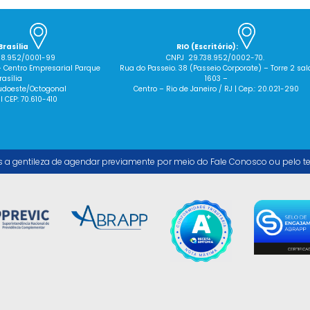
Brasília
RIO (Escritório):
38.952/0001-99
CNPJ 29.738.952/0002-70.
– Centro Empresarial Parque
Rua do Passeio. 38 (Passeio Corporate) – Torre 2 sal
rasília
1603 –
 Sudoeste/Octogonal
Centro – Rio de Janeiro / RJ | Cep.: 20.021-290
 I CEP: 70.610-410
s a gentileza de agendar previamente por meio do Fale Conosco ou pelo t