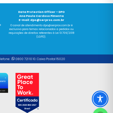
Data Protection Officer – DPO
Ana Paula Cardoso Pimenta
E-mail:
dpo@serpros.com.br
a
O canal
de
atendimento dpo@serpros.
com
.br é
exclusivo para temas relacionados a pedidos ou
requisições
de
direitos referentes à Lei 13.709/2018
(LGPD).
elefone:
0800 721 10 10. Caixa Postal 15020