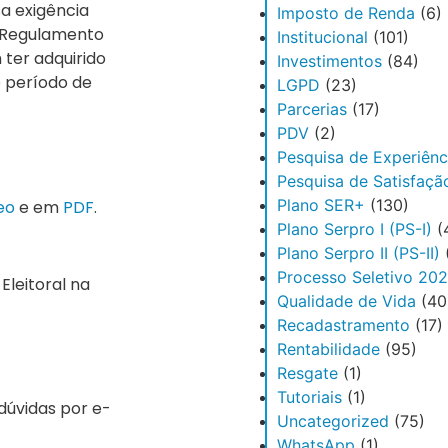
sa exigência
Imposto de Renda
(6)
o Regulamento
Institucional
(101)
 ter adquirido
Investimentos
(84)
e período de
LGPD
(23)
Parcerias
(17)
PDV
(2)
Pesquisa de Experiênc
Pesquisa de Satisfaçã
Plano SER+
(130)
eo
e em
PDF
.
Plano Serpro I (PS-I)
(
Plano Serpro II (PS-II)
Processo Seletivo 20
Eleitoral na
Qualidade de Vida
(40
Recadastramento
(17)
Rentabilidade
(95)
Resgate
(1)
Tutoriais
(1)
dúvidas por e-
Uncategorized
(75)
WhatsApp
(1)