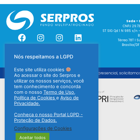
Sede – 
CNPJ 29.7
ST SIG Qd 1 N 985 s/n 
B
Térreo 78T I
Brasília/DF
Nós respeitamos a LGPD
Este site utiliza cookies
Para o atendimento presencial, solicitamo
Ao acessar o site do Serpros e
utilizar os nossos serviços, você
tem conhecimento e concorda
com o nosso
Termo de Uso
,
Política de Cookies
e
Aviso de
Privacidade.
Conheça o nosso Portal LGPD -
Proteção de Dados.
Configurações de Cookies
Aceitar todos