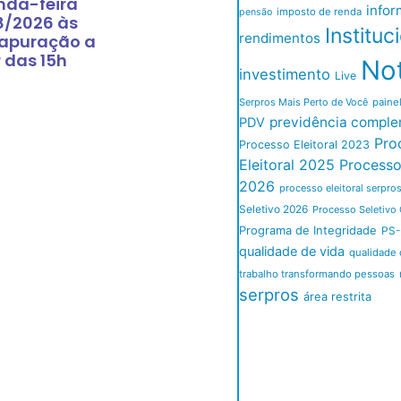
nda-feira
infor
imposto de renda
pensão
8/2026 às
Instituc
rendimentos
 apuração a
r das 15h
Not
investimento
Live
Serpros Mais Perto de Você
paine
previdência comple
PDV
Pro
Processo Eleitoral 2023
Eleitoral 2025
Processo 
2026
processo eleitoral serpro
Seletivo 2026
Processo Seletivo 
Programa de Integridade
PS-
qualidade de vida
qualidade 
trabalho transformando pessoas
serpros
área restrita