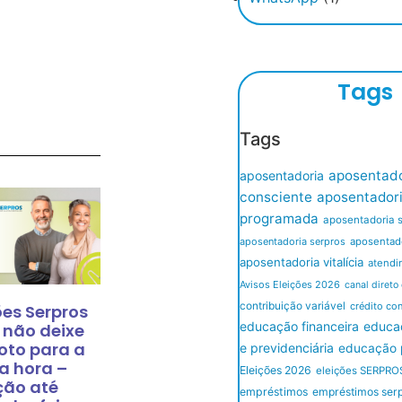
Tags
Tags
aposentado
aposentadoria
consciente
aposentador
programada
aposentadoria 
aposentadoria serpros
aposentado
aposentadoria vitalícia
atendi
Avisos Eleições 2026
canal direto
contribuição variável
crédito co
ões Serpros
educação financeira
educaç
 não deixe
oto para a
e previdenciária
educação p
a hora –
Eleições 2026
eleições SERPRO
ção até
empréstimos
empréstimos ser