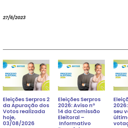
27/6/2023
Eleições Serpros 2026: Resultado
Eleições Serpros
Eleiç
da Apuração dos
2026: Aviso nº
2026:
Votos realizada
14 da Comissão
seu v
hoje,
Eleitoral –
últim
03/08/2026
Informativo
vota