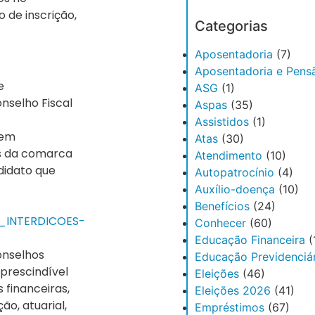
 de inscrição,
Categorias
:
Aposentadoria
(7)
Aposentadoria e Pens
e
ASG
(1)
nselho Fiscal
Aspas
(35)
Assistidos
(1)
 em
Atas
(30)
as da comarca
Atendimento
(10)
didato que
Autopatrocínio
(4)
Auxílio-doença
(10)
Benefícios
(24)
_INTERDICOES-
Conhecer
(60)
Educação Financeira
(
onselhos
Educação Previdenciár
mprescindível
Eleições
(46)
financeiras,
Eleições 2026
(41)
ção, atuarial,
Empréstimos
(67)