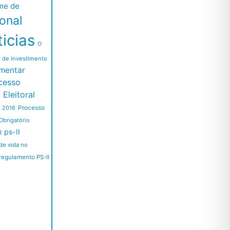
me de
ional
icias
O
l de investimento
mentar
cesso
Eleitoral
Processo
s 2016
Obrigatório
ps-II
I
de vida no
regulamento PS-II