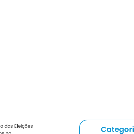
23: Avisos importantes aos 
na das Eleições
Categor
os no