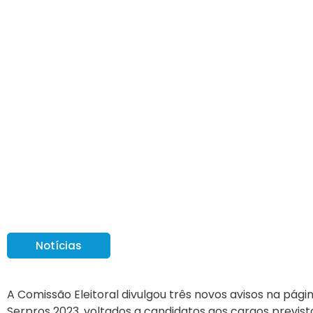
Eleições Serpros 20
Notícias
A Comissão Eleitoral divulgou três novos avisos na pági
Serpros 2023, voltados a candidatos aos cargos previst