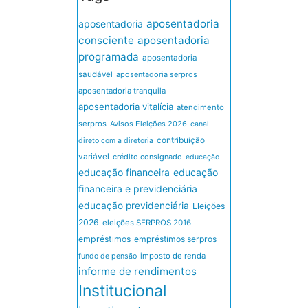
aposentadoria
aposentadoria
consciente
aposentadoria
programada
aposentadoria
saudável
aposentadoria serpros
aposentadoria tranquila
aposentadoria vitalícia
atendimento
serpros
Avisos Eleições 2026
canal
contribuição
direto com a diretoria
variável
crédito consignado
educação
educação financeira
educação
financeira e previdenciária
educação previdenciária
Eleições
2026
eleições SERPROS 2016
empréstimos
empréstimos serpros
imposto de renda
fundo de pensão
informe de rendimentos
Institucional