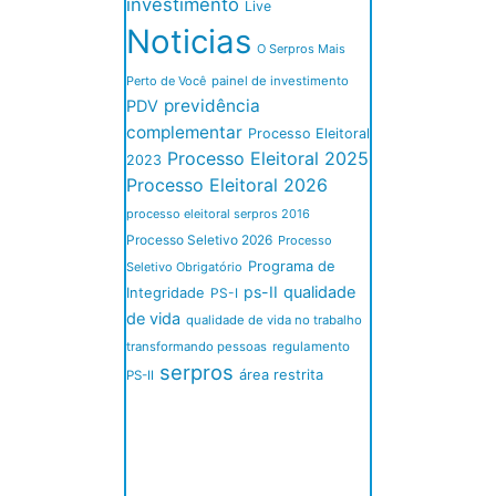
investimento
Live
Noticias
O Serpros Mais
Perto de Você
painel de investimento
previdência
PDV
complementar
Processo Eleitoral
Processo Eleitoral 2025
2023
Processo Eleitoral 2026
processo eleitoral serpros 2016
Processo Seletivo 2026
Processo
Programa de
Seletivo Obrigatório
ps-II
qualidade
Integridade
PS-I
de vida
qualidade de vida no trabalho
transformando pessoas
regulamento
serpros
área restrita
PS-II