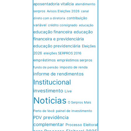
aposentadoria vitalícia
atendimento
serpros
Avisos Eleições 2026
canal
contribuição
direto com a diretoria
variável
crédito consignado
educação
educação financeira
educação
financeira e previdenciária
educação previdenciária
Eleições
2026
eleições SERPROS 2016
empréstimos
empréstimos serpros
imposto de renda
fundo de pensão
informe de rendimentos
Institucional
investimento
Live
Noticias
O Serpros Mais
Perto de Você
painel de investimento
previdência
PDV
complementar
Processo Eleitoral