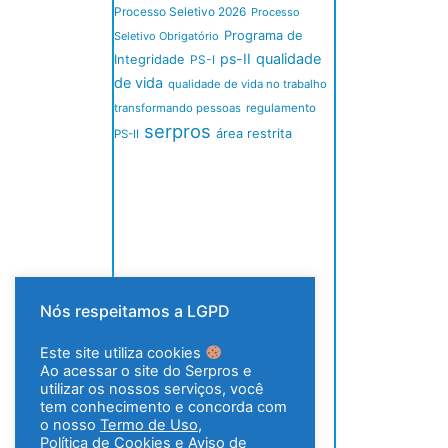
Processo Seletivo 2026
Processo
Programa de
Seletivo Obrigatório
ps-II
qualidade
Integridade
PS-I
de vida
qualidade de vida no trabalho
transformando pessoas
regulamento
serpros
área restrita
PS-II
Nós respeitamos a LGPD
Este site utiliza cookies
Ao acessar o site do Serpros e
utilizar os nossos serviços, você
tem conhecimento e concorda com
o nosso
Termo de Uso
,
Política de Cookies
e
Aviso de