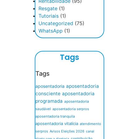
Rentabilidade
(95)
Resgate
(1)
Tutoriais
(1)
Uncategorized
(75)
WhatsApp
(1)
Tags
Tags
aposentadoria
aposentadoria
consciente
aposentadoria
programada
aposentadoria
saudável
aposentadoria serpros
aposentadoria tranquila
aposentadoria vitalícia
atendimento
serpros
Avisos Eleições 2026
canal
contribuição
direto com a diretoria