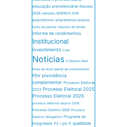
educação previdenciária
Eleições
2026
eleições SERPROS 2016
empréstimos
empréstimos serpros
imposto de renda
fundo de pensão
informe de rendimentos
Institucional
investimento
Live
Noticias
O Serpros Mais
Perto de Você
painel de investimento
previdência
PDV
complementar
Processo Eleitoral
Processo Eleitoral 2025
2023
Processo Eleitoral 2026
processo eleitoral serpros 2016
Processo Seletivo 2026
Processo
Programa de
Seletivo Obrigatório
ps-II
qualidade
Integridade
PS-I