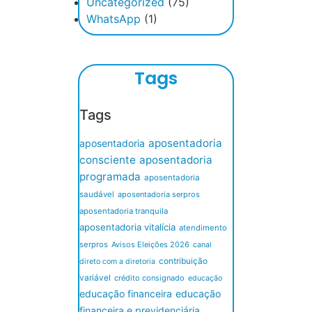
Uncategorized
(75)
WhatsApp
(1)
Tags
Tags
aposentadoria
aposentadoria
consciente
aposentadoria
programada
aposentadoria
saudável
aposentadoria serpros
aposentadoria tranquila
aposentadoria vitalícia
atendimento
serpros
Avisos Eleições 2026
canal
contribuição
direto com a diretoria
variável
crédito consignado
educação
educação financeira
educação
financeira e previdenciária