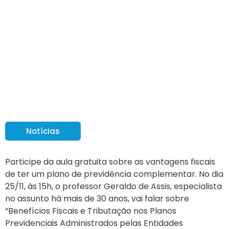
Nesta sexta (25): Aula
gratuita sobre
benefícios fiscais e
tributação para você e
sua família
Notícias
Participe da aula gratuita sobre as vantagens fiscais
de ter um plano de previdência complementar. No dia
25/11, às 15h, o professor Geraldo de Assis, especialista
no assunto há mais de 30 anos, vai falar sobre
“Benefícios Fiscais e Tributação nos Planos
Previdenciais Administrados pelas Entidades