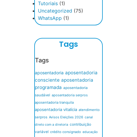
Tutoriais
(1)
Uncategorized
(75)
WhatsApp
(1)
Tags
Tags
aposentadoria
aposentadoria
consciente
aposentadoria
programada
aposentadoria
saudável
aposentadoria serpros
aposentadoria tranquila
aposentadoria vitalícia
atendimento
serpros
Avisos Eleições 2026
canal
contribuição
direto com a diretoria
variável
crédito consignado
educação