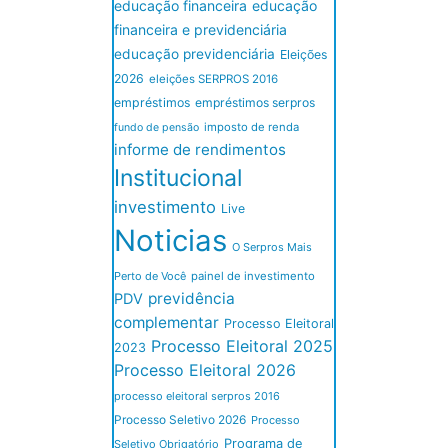
educação financeira
educação
financeira e previdenciária
educação previdenciária
Eleições
2026
eleições SERPROS 2016
empréstimos
empréstimos serpros
imposto de renda
fundo de pensão
informe de rendimentos
Institucional
investimento
Live
Noticias
O Serpros Mais
Perto de Você
painel de investimento
previdência
PDV
complementar
Processo Eleitoral
Processo Eleitoral 2025
2023
Processo Eleitoral 2026
processo eleitoral serpros 2016
Processo Seletivo 2026
Processo
Programa de
Seletivo Obrigatório