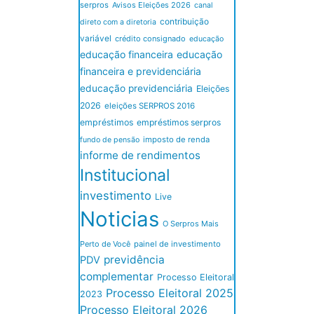
serpros
Avisos Eleições 2026
canal
contribuição
direto com a diretoria
variável
crédito consignado
educação
educação financeira
educação
financeira e previdenciária
educação previdenciária
Eleições
2026
eleições SERPROS 2016
empréstimos
empréstimos serpros
imposto de renda
fundo de pensão
informe de rendimentos
Institucional
investimento
Live
Noticias
O Serpros Mais
Perto de Você
painel de investimento
previdência
PDV
complementar
Processo Eleitoral
Processo Eleitoral 2025
2023
Processo Eleitoral 2026