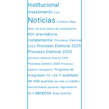
Institucional
investimento
Live
Noticias
O Serpros Mais
Perto de Você
painel de investimento
previdência
PDV
complementar
Processo Eleitoral
Processo Eleitoral 2025
2023
Processo Eleitoral 2026
processo eleitoral serpros 2016
Processo Seletivo 2026
Processo
Programa de
Seletivo Obrigatório
ps-II
qualidade
Integridade
PS-I
de vida
qualidade de vida no trabalho
transformando pessoas
regulamento
serpros
área restrita
PS-II