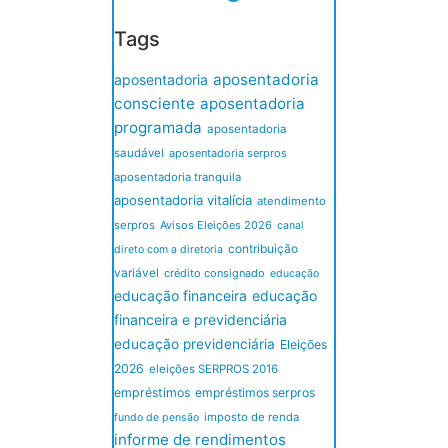
Tags
aposentadoria
aposentadoria
consciente
aposentadoria
programada
aposentadoria
saudável
aposentadoria serpros
aposentadoria tranquila
aposentadoria vitalícia
atendimento
serpros
Avisos Eleições 2026
canal
contribuição
direto com a diretoria
variável
crédito consignado
educação
educação financeira
educação
financeira e previdenciária
educação previdenciária
Eleições
2026
eleições SERPROS 2016
empréstimos
empréstimos serpros
imposto de renda
fundo de pensão
informe de rendimentos