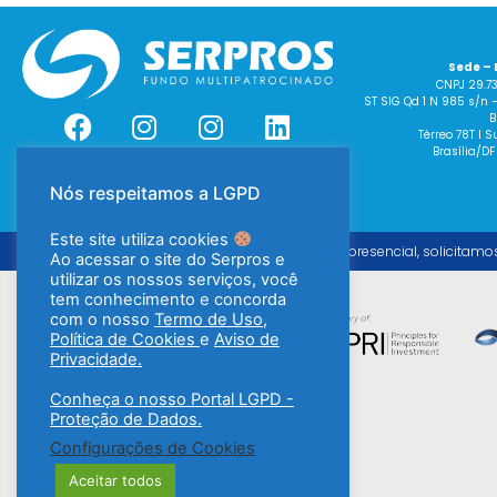
Sede – 
CNPJ 29.7
ST SIG Qd 1 N 985 s/n 
B
Térreo 78T I
Brasília/DF
Nós respeitamos a LGPD
Este site utiliza cookies
Para o atendimento presencial, solicitamo
Ao acessar o site do Serpros e
utilizar os nossos serviços, você
tem conhecimento e concorda
com o nosso
Termo de Uso
,
Política de Cookies
e
Aviso de
Privacidade.
Conheça o nosso Portal LGPD -
Proteção de Dados.
Configurações de Cookies
Aceitar todos