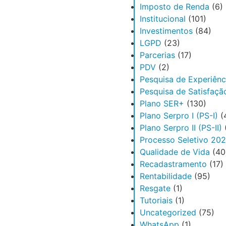
Imposto de Renda
(6)
Institucional
(101)
Investimentos
(84)
LGPD
(23)
Parcerias
(17)
PDV
(2)
Pesquisa de Experiênc
Pesquisa de Satisfaçã
Plano SER+
(130)
Plano Serpro I (PS-I)
(
Plano Serpro II (PS-II)
Processo Seletivo 20
Qualidade de Vida
(40
Recadastramento
(17)
Rentabilidade
(95)
Resgate
(1)
Tutoriais
(1)
Uncategorized
(75)
WhatsApp
(1)