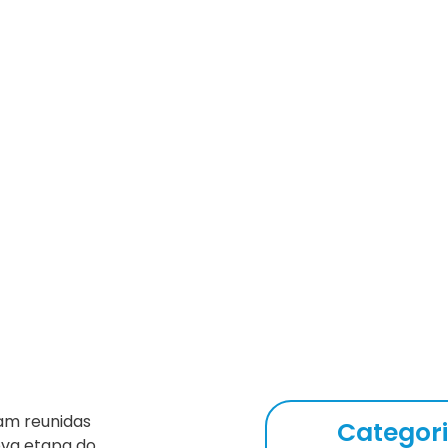
ia Executiva e do Serpros p
aneiro
ram reunidas
Categor
nova etapa do