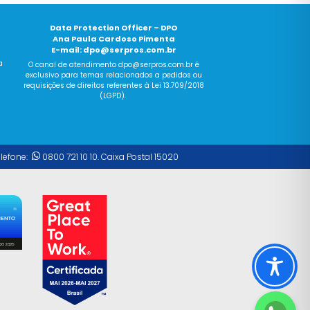
Data Protection Officer – DPO
Ana Paula Cardoso Pimenta
E-mail:
dpo@serpros.com.br
a
O canal
de
atendimento dpo@serpros.
com
.br é
exclusivo para temas relacionados a pedidos ou
requisições
de
direitos referentes à Lei 13.709/2018
(LGPD).
elefone:
0800 721 10 10. Caixa Postal 15020