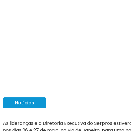
Lideranças e Diretor
encontro no Rio de J
Notícias
As lideranças e a Diretoria Executiva do Serpros estive
nos dias 26 e 27 de maio, no Rio de Janeiro, para uma 