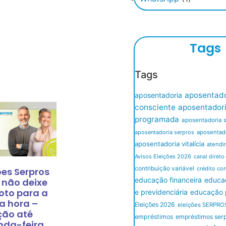
Tags
Tags
aposentado
aposentadoria
consciente
aposentador
programada
aposentadoria 
aposentadoria serpros
aposentado
aposentadoria vitalícia
atendi
Avisos Eleições 2026
canal direto
contribuição variável
crédito co
ões Serpros
educação financeira
educaç
 não deixe
oto para a
e previdenciária
educação p
a hora –
Eleições 2026
eleições SERPRO
ção até
empréstimos
empréstimos ser
nda-feira