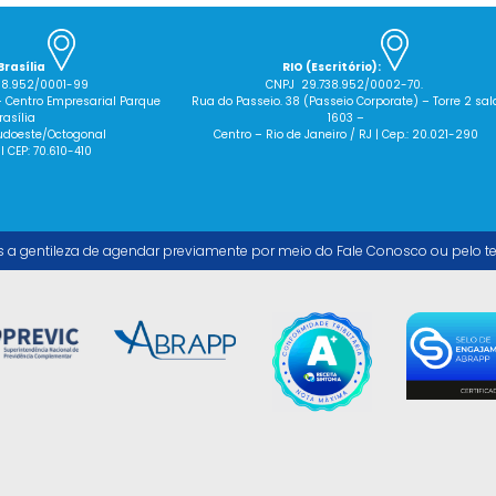
Brasília
RIO (Escritório):
38.952/0001-99
CNPJ 29.738.952/0002-70.
– Centro Empresarial Parque
Rua do Passeio. 38 (Passeio Corporate) – Torre 2 sal
rasília
1603 –
 Sudoeste/Octogonal
Centro – Rio de Janeiro / RJ | Cep.: 20.021-290
 I CEP: 70.610-410
s a gentileza de agendar previamente por meio do Fale Conosco ou pelo t