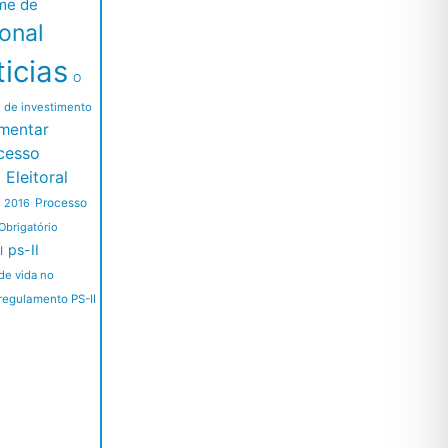
me de
ional
icias
O
l de investimento
mentar
cesso
Eleitoral
Processo
s 2016
Obrigatório
ps-II
I
de vida no
regulamento PS-II