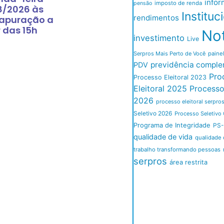
infor
imposto de renda
pensão
8/2026 às
Instituc
rendimentos
 apuração a
r das 15h
Not
investimento
Live
Serpros Mais Perto de Você
paine
previdência comple
PDV
Pro
Processo Eleitoral 2023
Eleitoral 2025
Processo 
2026
processo eleitoral serpro
Seletivo 2026
Processo Seletivo 
Programa de Integridade
PS-
qualidade de vida
qualidade 
trabalho transformando pessoas
serpros
área restrita