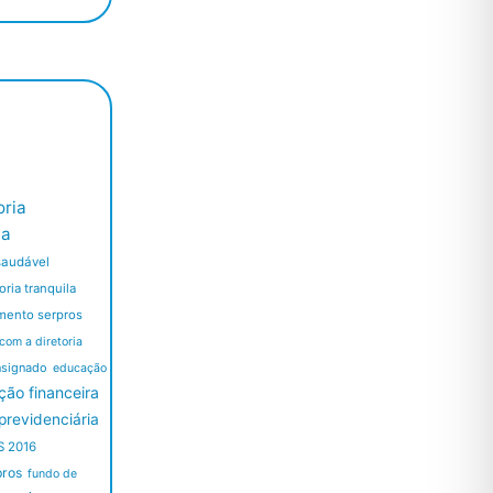
ria
ia
saudável
ria tranquila
mento serpros
 com a diretoria
nsignado
educação
ão financeira
revidenciária
S 2016
pros
fundo de