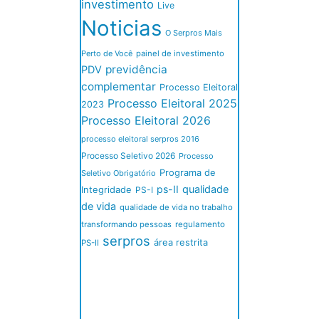
investimento
Live
Noticias
O Serpros Mais
Perto de Você
painel de investimento
previdência
PDV
complementar
Processo Eleitoral
Processo Eleitoral 2025
2023
Processo Eleitoral 2026
processo eleitoral serpros 2016
Processo Seletivo 2026
Processo
Programa de
Seletivo Obrigatório
ps-II
qualidade
Integridade
PS-I
de vida
qualidade de vida no trabalho
transformando pessoas
regulamento
serpros
área restrita
PS-II