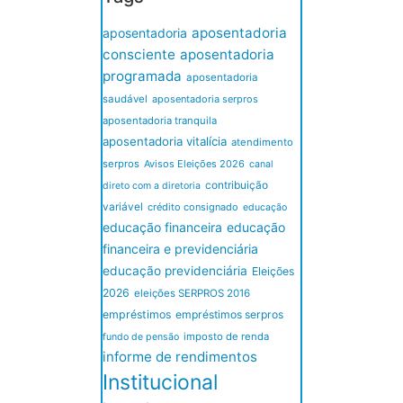
aposentadoria
aposentadoria
consciente
aposentadoria
programada
aposentadoria
saudável
aposentadoria serpros
aposentadoria tranquila
aposentadoria vitalícia
atendimento
serpros
Avisos Eleições 2026
canal
contribuição
direto com a diretoria
variável
crédito consignado
educação
educação financeira
educação
financeira e previdenciária
educação previdenciária
Eleições
2026
eleições SERPROS 2016
empréstimos
empréstimos serpros
imposto de renda
fundo de pensão
informe de rendimentos
Institucional