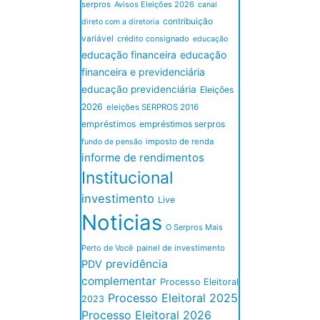
serpros
Avisos Eleições 2026
canal
contribuição
direto com a diretoria
variável
crédito consignado
educação
educação financeira
educação
financeira e previdenciária
educação previdenciária
Eleições
2026
eleições SERPROS 2016
empréstimos
empréstimos serpros
imposto de renda
fundo de pensão
informe de rendimentos
Institucional
investimento
Live
Noticias
O Serpros Mais
Perto de Você
painel de investimento
previdência
PDV
complementar
Processo Eleitoral
Processo Eleitoral 2025
2023
Processo Eleitoral 2026