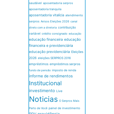
saudável
aposentadoria serpros
aposentadoria tranquila
aposentadoria vitalícia
atendimento
serpros
Avisos Eleições 2026
canal
contribuição
direto com a diretoria
variável
crédito consignado
educação
educação financeira
educação
financeira e previdenciária
educação previdenciária
Eleições
2026
eleições SERPROS 2016
empréstimos
empréstimos serpros
imposto de renda
fundo de pensão
informe de rendimentos
Institucional
investimento
Live
Noticias
O Serpros Mais
Perto de Você
painel de investimento
previdência