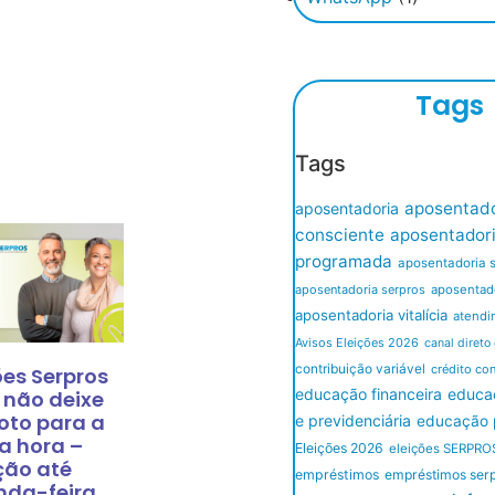
Tags
Tags
aposentado
aposentadoria
consciente
aposentador
programada
aposentadoria 
aposentadoria serpros
aposentado
aposentadoria vitalícia
atendi
Avisos Eleições 2026
canal direto
contribuição variável
crédito co
ões Serpros
educação financeira
educaç
 não deixe
oto para a
e previdenciária
educação p
a hora –
Eleições 2026
eleições SERPRO
ção até
empréstimos
empréstimos ser
nda-feira