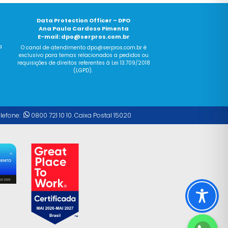
Data Protection Officer – DPO
Ana Paula Cardoso Pimenta
E-mail:
dpo@serpros.com.br
a
O canal
de
atendimento dpo@serpros.
com
.br é
exclusivo para temas relacionados a pedidos ou
requisições
de
direitos referentes à Lei 13.709/2018
(LGPD).
elefone:
0800 721 10 10. Caixa Postal 15020