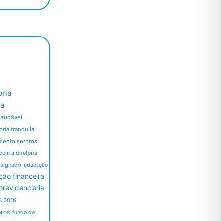
ria
ia
saudável
ria tranquila
mento serpros
 com a diretoria
nsignado
educação
ão financeira
revidenciária
S 2016
pros
fundo de