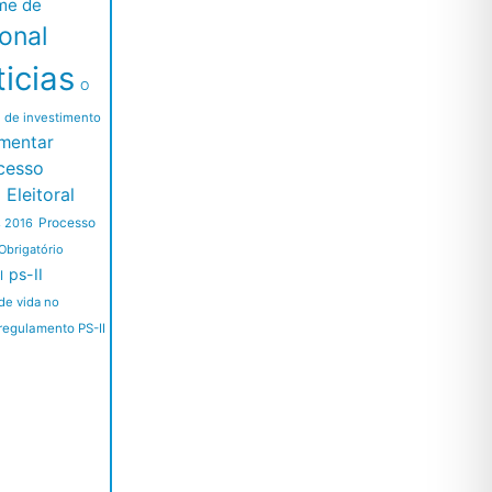
me de
ional
icias
O
l de investimento
mentar
cesso
Eleitoral
Processo
s 2016
Obrigatório
ps-II
I
de vida no
regulamento PS-II