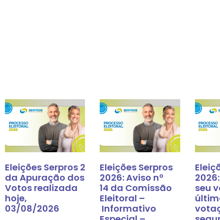
Eleições Serpros 2026: Resultado
Eleições Serpros
Eleiç
da Apuração dos
2026: Aviso nº
2026:
Votos realizada
14 da Comissão
seu v
hoje,
Eleitoral –
últim
03/08/2026
Informativo
vota
Especial –
segu