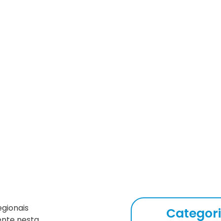
o de Você acontece simulta
egionais
Categor
ente nesta