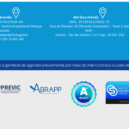
Brasília
RIO (Escritório):
38.952/0001-99
CNPJ 29.738.952/0002-70.
– Centro Empresarial Parque
Rua do Passeio. 38 (Passeio Corporate) – Torre 2 sal
rasília
1603 –
 Sudoeste/Octogonal
Centro – Rio de Janeiro / RJ | Cep.: 20.021-290
 I CEP: 70.610-410
s a gentileza de agendar previamente por meio do Fale Conosco ou pelo t