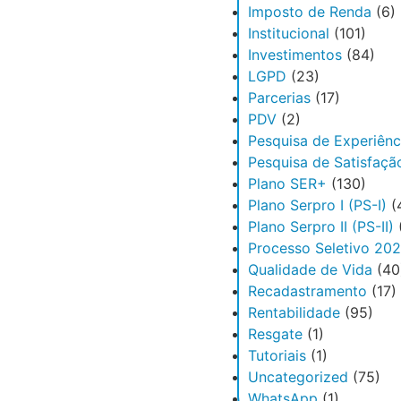
Imposto de Renda
(6)
Institucional
(101)
Investimentos
(84)
LGPD
(23)
Parcerias
(17)
PDV
(2)
Pesquisa de Experiênc
Pesquisa de Satisfaçã
Plano SER+
(130)
Plano Serpro I (PS-I)
(
Plano Serpro II (PS-II)
Processo Seletivo 20
Qualidade de Vida
(40
Recadastramento
(17)
Rentabilidade
(95)
Resgate
(1)
Tutoriais
(1)
Uncategorized
(75)
WhatsApp
(1)