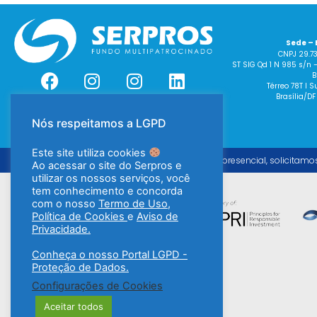
Sede – 
CNPJ 29.7
ST SIG Qd 1 N 985 s/n 
B
Térreo 78T I
Brasília/DF
Nós respeitamos a LGPD
Este site utiliza cookies
Para o atendimento presencial, solicitamo
Ao acessar o site do Serpros e
utilizar os nossos serviços, você
tem conhecimento e concorda
com o nosso
Termo de Uso
,
Política de Cookies
e
Aviso de
Privacidade.
Conheça o nosso Portal LGPD -
Proteção de Dados.
Configurações de Cookies
Aceitar todos