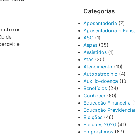
Categorias
Aposentadoria
(7)
Dentre as
Aposentadoria e Pens
ão de
ASG
(1)
peravit e
Aspas
(35)
Assistidos
(1)
Atas
(30)
Atendimento
(10)
Autopatrocínio
(4)
Auxílio-doença
(10)
Benefícios
(24)
Conhecer
(60)
Educação Financeira
(
Educação Previdenciár
Eleições
(46)
Eleições 2026
(41)
Empréstimos
(67)