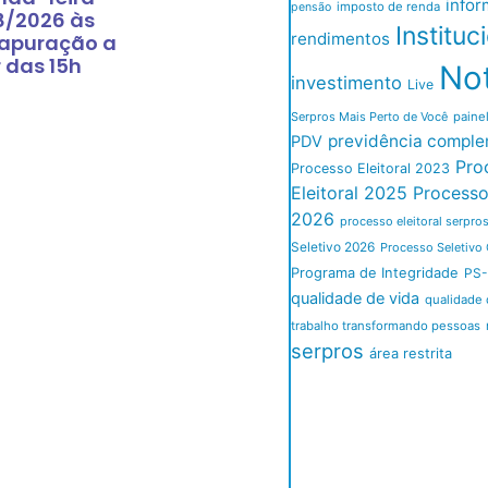
infor
imposto de renda
pensão
8/2026 às
Instituc
rendimentos
 apuração a
r das 15h
Not
investimento
Live
Serpros Mais Perto de Você
paine
previdência comple
PDV
Pro
Processo Eleitoral 2023
Eleitoral 2025
Processo 
2026
processo eleitoral serpro
Seletivo 2026
Processo Seletivo 
Programa de Integridade
PS-
qualidade de vida
qualidade 
trabalho transformando pessoas
serpros
área restrita