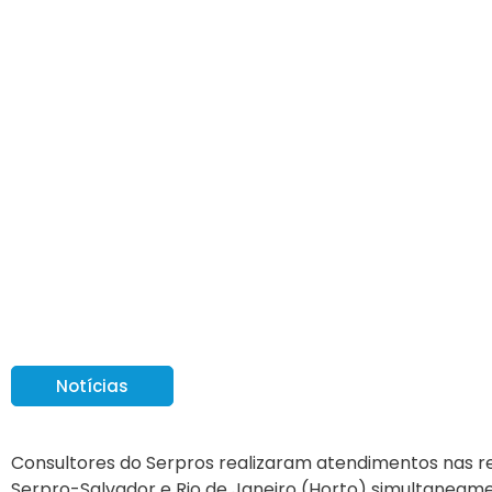
O Serpros Mais Pert
em Salvador
Notícias
Consultores do Serpros realizaram atendimentos nas r
Serpro-Salvador e Rio de Janeiro (Horto) simultaneam