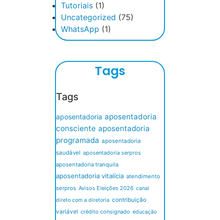
Tutoriais
(1)
Uncategorized
(75)
WhatsApp
(1)
Tags
Tags
aposentadoria
aposentadoria
consciente
aposentadoria
programada
aposentadoria
saudável
aposentadoria serpros
aposentadoria tranquila
aposentadoria vitalícia
atendimento
serpros
Avisos Eleições 2026
canal
contribuição
direto com a diretoria
variável
crédito consignado
educação