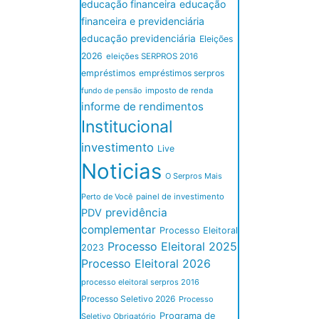
educação financeira
educação
financeira e previdenciária
educação previdenciária
Eleições
2026
eleições SERPROS 2016
empréstimos
empréstimos serpros
imposto de renda
fundo de pensão
informe de rendimentos
Institucional
investimento
Live
Noticias
O Serpros Mais
Perto de Você
painel de investimento
previdência
PDV
complementar
Processo Eleitoral
Processo Eleitoral 2025
2023
Processo Eleitoral 2026
processo eleitoral serpros 2016
Processo Seletivo 2026
Processo
Programa de
Seletivo Obrigatório