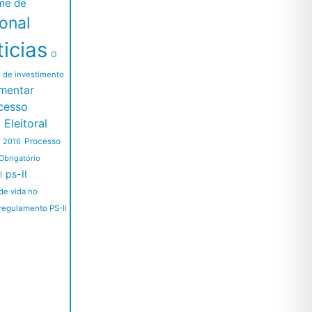
me de
ional
icias
O
l de investimento
mentar
cesso
Eleitoral
Processo
s 2016
Obrigatório
ps-II
I
de vida no
regulamento PS-II