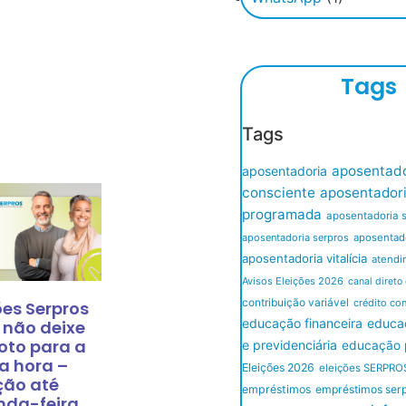
Tags
Tags
aposentado
aposentadoria
consciente
aposentador
programada
aposentadoria 
aposentadoria serpros
aposentado
aposentadoria vitalícia
atendi
Avisos Eleições 2026
canal direto
contribuição variável
crédito co
ões Serpros
educação financeira
educaç
 não deixe
oto para a
e previdenciária
educação p
a hora –
Eleições 2026
eleições SERPRO
ção até
empréstimos
empréstimos ser
nda-feira