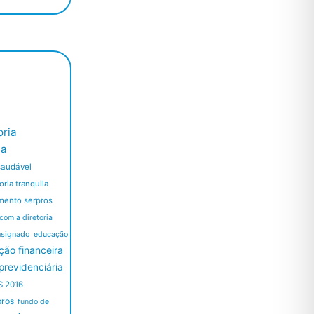
ria
ia
saudável
ria tranquila
mento serpros
 com a diretoria
nsignado
educação
ão financeira
revidenciária
S 2016
pros
fundo de