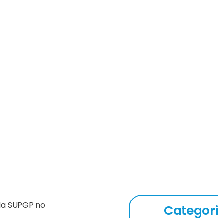
e Encontro com Gerentes SU
da SUPGP no
Categor