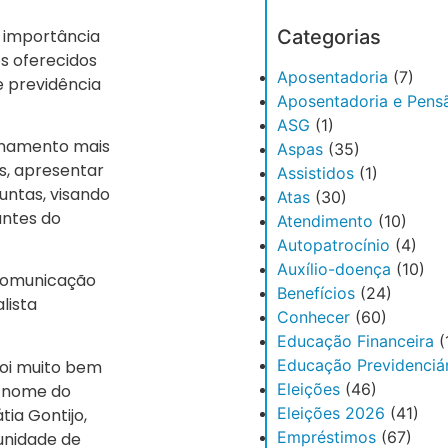
a importância
Categorias
s oferecidos
Aposentadoria
(7)
 previdência
Aposentadoria e Pens
ASG
(1)
ionamento mais
Aspas
(35)
s, apresentar
Assistidos
(1)
untas, visando
Atas
(30)
antes do
Atendimento
(10)
Autopatrocínio
(4)
Auxílio-doença
(10)
Comunicação
Benefícios
(24)
lista
Conhecer
(60)
Educação Financeira
(
Educação Previdenciár
foi muito bem
Eleições
(46)
m nome do
Eleições 2026
(41)
ia Gontijo,
Empréstimos
(67)
unidade de