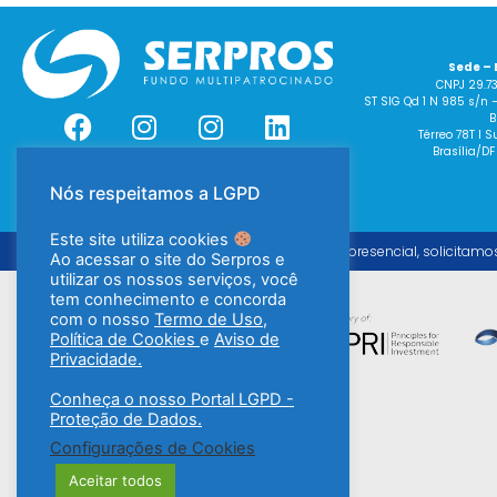
Sede – 
CNPJ 29.7
ST SIG Qd 1 N 985 s/n 
B
Térreo 78T I
Brasília/DF
Nós respeitamos a LGPD
Este site utiliza cookies
Para o atendimento presencial, solicitamo
Ao acessar o site do Serpros e
utilizar os nossos serviços, você
tem conhecimento e concorda
com o nosso
Termo de Uso
,
Política de Cookies
e
Aviso de
Privacidade.
Conheça o nosso Portal LGPD -
Proteção de Dados.
Configurações de Cookies
Aceitar todos