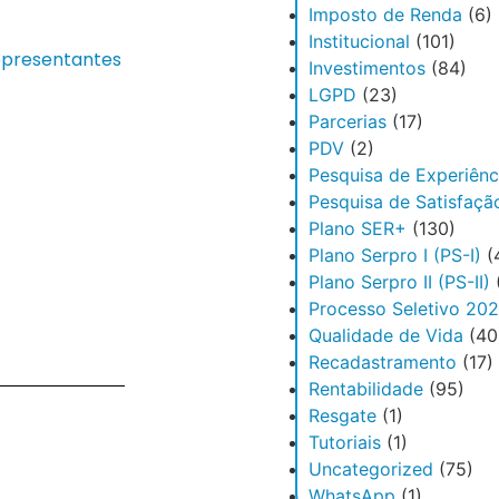
Imposto de Renda
(6)
Institucional
(101)
epresentantes
Investimentos
(84)
LGPD
(23)
Parcerias
(17)
PDV
(2)
Pesquisa de Experiênc
Pesquisa de Satisfaçã
Plano SER+
(130)
Plano Serpro I (PS-I)
(
Plano Serpro II (PS-II)
Processo Seletivo 20
Qualidade de Vida
(40
Recadastramento
(17)
Rentabilidade
(95)
Resgate
(1)
Tutoriais
(1)
Uncategorized
(75)
WhatsApp
(1)