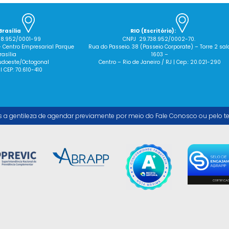
Brasília
RIO (Escritório):
38.952/0001-99
CNPJ 29.738.952/0002-70.
– Centro Empresarial Parque
Rua do Passeio. 38 (Passeio Corporate) – Torre 2 sal
rasília
1603 –
 Sudoeste/Octogonal
Centro – Rio de Janeiro / RJ | Cep.: 20.021-290
 I CEP: 70.610-410
s a gentileza de agendar previamente por meio do Fale Conosco ou pelo t