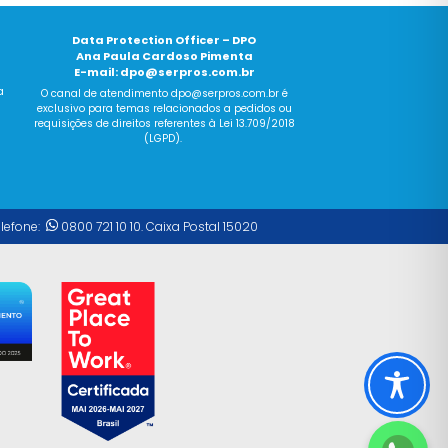
Data Protection Officer – DPO
Ana Paula Cardoso Pimenta
E-mail:
dpo@serpros.com.br
a
O canal
de
atendimento dpo@serpros.
com
.br é
exclusivo para temas relacionados a pedidos ou
requisições
de
direitos referentes à Lei 13.709/2018
(LGPD).
elefone:
0800 721 10 10. Caixa Postal 15020