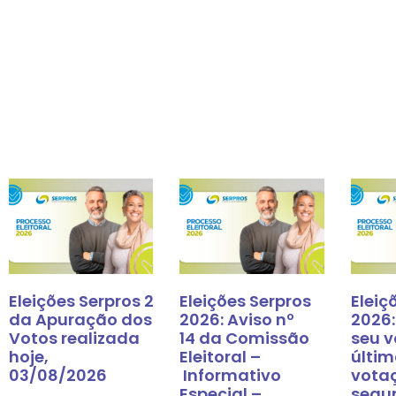
Eleições Serpros 2026: Resultado
Eleições Serpros
Eleiç
da Apuração dos
2026: Aviso nº
2026:
Votos realizada
14 da Comissão
seu v
hoje,
Eleitoral –
últim
03/08/2026
Informativo
vota
Especial –
segu