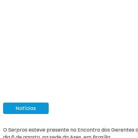
Serpros participa d
Notícias
O Serpros esteve presente no Encontro dos Gerentes 
dia 6 de agosto, na sede da Ases, em Brasília.