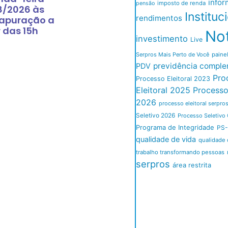
infor
imposto de renda
pensão
8/2026 às
Instituc
rendimentos
 apuração a
r das 15h
Not
investimento
Live
Serpros Mais Perto de Você
paine
previdência comple
PDV
Pro
Processo Eleitoral 2023
Eleitoral 2025
Processo 
2026
processo eleitoral serpro
Seletivo 2026
Processo Seletivo 
Programa de Integridade
PS-
qualidade de vida
qualidade 
trabalho transformando pessoas
serpros
área restrita