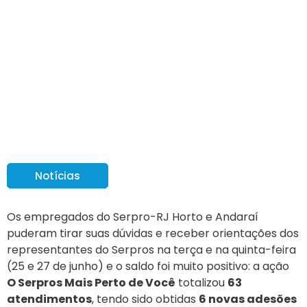
‘O Serpros Mais Perto de
Você’ traz novos
participantes para o PS-
II
Notícias
Os empregados do Serpro-RJ Horto e Andaraí
puderam tirar suas dúvidas e receber orientações dos
representantes do Serpros na terça e na quinta-feira
(25 e 27 de junho) e o saldo foi muito positivo: a ação
O Serpros Mais Perto de Você
totalizou
63
atendimentos
, tendo sido obtidas
6 novas adesões