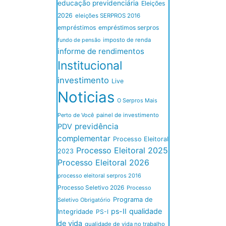
educação previdenciária
Eleições
2026
eleições SERPROS 2016
empréstimos
empréstimos serpros
imposto de renda
fundo de pensão
informe de rendimentos
Institucional
investimento
Live
Noticias
O Serpros Mais
Perto de Você
painel de investimento
previdência
PDV
complementar
Processo Eleitoral
Processo Eleitoral 2025
2023
Processo Eleitoral 2026
processo eleitoral serpros 2016
Processo Seletivo 2026
Processo
Programa de
Seletivo Obrigatório
ps-II
qualidade
Integridade
PS-I
de vida
qualidade de vida no trabalho