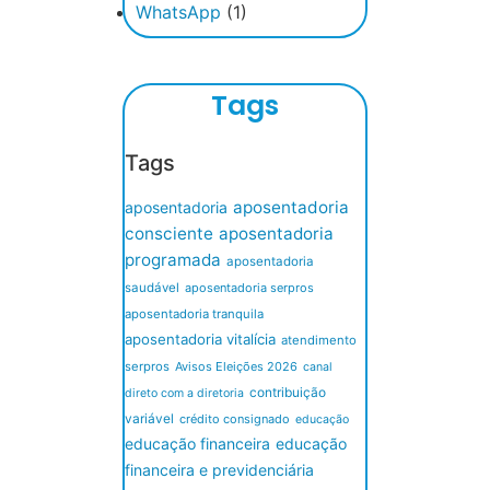
WhatsApp
(1)
Tags
Tags
aposentadoria
aposentadoria
consciente
aposentadoria
programada
aposentadoria
saudável
aposentadoria serpros
aposentadoria tranquila
aposentadoria vitalícia
atendimento
serpros
Avisos Eleições 2026
canal
contribuição
direto com a diretoria
variável
crédito consignado
educação
educação financeira
educação
financeira e previdenciária