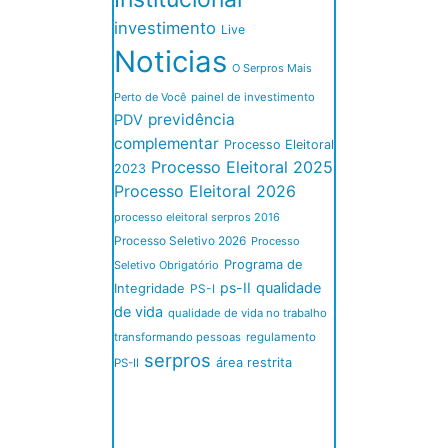
investimento
Live
Noticias
O Serpros Mais
Perto de Você
painel de investimento
previdência
PDV
complementar
Processo Eleitoral
Processo Eleitoral 2025
2023
Processo Eleitoral 2026
processo eleitoral serpros 2016
Processo Seletivo 2026
Processo
Programa de
Seletivo Obrigatório
ps-II
qualidade
Integridade
PS-I
de vida
qualidade de vida no trabalho
transformando pessoas
regulamento
serpros
área restrita
PS-II