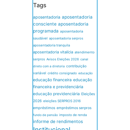
Tags
aposentadoria
aposentadoria
consciente
aposentadoria
programada
aposentadoria
saudável
aposentadoria serpros
aposentadoria tranquila
aposentadoria vitalícia
atendimento
serpros
Avisos Eleições 2026
canal
contribuição
direto com a diretoria
variável
crédito consignado
educação
educação financeira
educação
financeira e previdenciária
educação previdenciária
Eleições
2026
eleições SERPROS 2016
empréstimos
empréstimos serpros
imposto de renda
fundo de pensão
informe de rendimentos
Institucional