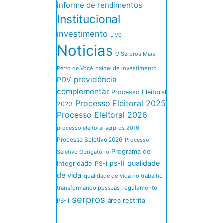
informe de rendimentos
Institucional
investimento
Live
Noticias
O Serpros Mais
Perto de Você
painel de investimento
previdência
PDV
complementar
Processo Eleitoral
Processo Eleitoral 2025
2023
Processo Eleitoral 2026
processo eleitoral serpros 2016
Processo Seletivo 2026
Processo
Programa de
Seletivo Obrigatório
ps-II
qualidade
Integridade
PS-I
de vida
qualidade de vida no trabalho
transformando pessoas
regulamento
serpros
área restrita
PS-II