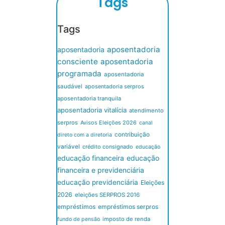
Tags
Tags
aposentadoria
aposentadoria
consciente
aposentadoria
programada
aposentadoria
saudável
aposentadoria serpros
aposentadoria tranquila
aposentadoria vitalícia
atendimento
serpros
Avisos Eleições 2026
canal
contribuição
direto com a diretoria
variável
crédito consignado
educação
educação financeira
educação
financeira e previdenciária
educação previdenciária
Eleições
2026
eleições SERPROS 2016
empréstimos
empréstimos serpros
imposto de renda
fundo de pensão