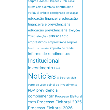
serpros
Avisos Eleições 2026
canal
contribuição
direto com a diretoria
variável
crédito consignado
educação
educação financeira
educação
financeira e previdenciária
educação previdenciária
Eleições
2026
eleições SERPROS 2016
empréstimos
empréstimos serpros
imposto de renda
fundo de pensão
informe de rendimentos
Institucional
investimento
Live
Noticias
O Serpros Mais
Perto de Você
painel de investimento
previdência
PDV
complementar
Processo Eleitoral
Processo Eleitoral 2025
2023
Processo Eleitoral 2026