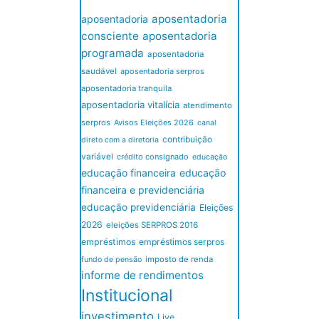
aposentadoria
aposentadoria
consciente
aposentadoria
programada
aposentadoria
saudável
aposentadoria serpros
aposentadoria tranquila
aposentadoria vitalícia
atendimento
serpros
Avisos Eleições 2026
canal
contribuição
direto com a diretoria
variável
crédito consignado
educação
educação financeira
educação
financeira e previdenciária
educação previdenciária
Eleições
2026
eleições SERPROS 2016
empréstimos
empréstimos serpros
imposto de renda
fundo de pensão
informe de rendimentos
Institucional
investimento
Live