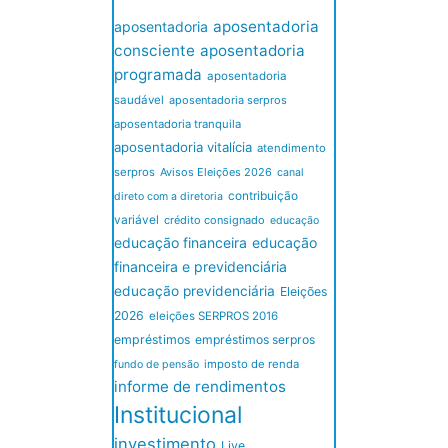
aposentadoria
aposentadoria
consciente
aposentadoria
programada
aposentadoria
saudável
aposentadoria serpros
aposentadoria tranquila
aposentadoria vitalícia
atendimento
serpros
Avisos Eleições 2026
canal
contribuição
direto com a diretoria
variável
crédito consignado
educação
educação financeira
educação
financeira e previdenciária
educação previdenciária
Eleições
2026
eleições SERPROS 2016
empréstimos
empréstimos serpros
imposto de renda
fundo de pensão
informe de rendimentos
Institucional
investimento
Live