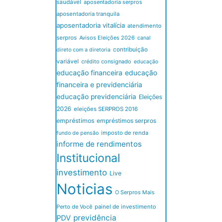
saudável
aposentadoria serpros
aposentadoria tranquila
aposentadoria vitalícia
atendimento
serpros
Avisos Eleições 2026
canal
contribuição
direto com a diretoria
variável
crédito consignado
educação
educação financeira
educação
financeira e previdenciária
educação previdenciária
Eleições
2026
eleições SERPROS 2016
empréstimos
empréstimos serpros
imposto de renda
fundo de pensão
informe de rendimentos
Institucional
investimento
Live
Noticias
O Serpros Mais
Perto de Você
painel de investimento
previdência
PDV