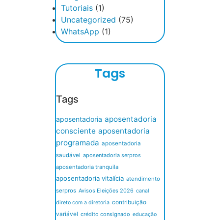
Tutoriais
(1)
Uncategorized
(75)
WhatsApp
(1)
Tags
Tags
aposentadoria
aposentadoria
consciente
aposentadoria
programada
aposentadoria
saudável
aposentadoria serpros
aposentadoria tranquila
aposentadoria vitalícia
atendimento
serpros
Avisos Eleições 2026
canal
contribuição
direto com a diretoria
variável
crédito consignado
educação