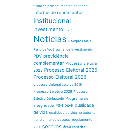
imposto de renda
fundo de pensão
informe de rendimentos
Institucional
investimento
Live
Noticias
O Serpros Mais
Perto de Você
painel de investimento
previdência
PDV
complementar
Processo Eleitoral
Processo Eleitoral 2025
2023
Processo Eleitoral 2026
processo eleitoral serpros 2016
Processo Seletivo 2026
Processo
Programa de
Seletivo Obrigatório
ps-II
qualidade
Integridade
PS-I
de vida
qualidade de vida no trabalho
transformando pessoas
regulamento
serpros
área restrita
PS-II