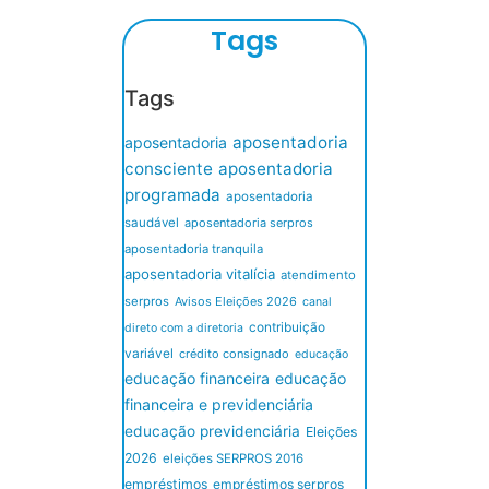
Tags
Tags
aposentadoria
aposentadoria
consciente
aposentadoria
programada
aposentadoria
saudável
aposentadoria serpros
aposentadoria tranquila
aposentadoria vitalícia
atendimento
serpros
Avisos Eleições 2026
canal
contribuição
direto com a diretoria
variável
crédito consignado
educação
educação financeira
educação
financeira e previdenciária
educação previdenciária
Eleições
2026
eleições SERPROS 2016
empréstimos
empréstimos serpros