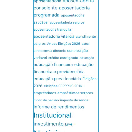
aposentadoria
aposentadoria
consciente
aposentadoria
programada
aposentadoria
saudável
aposentadoria serpros
aposentadoria tranquila
aposentadoria vitalícia
atendimento
serpros
Avisos Eleições 2026
canal
contribuição
direto com a diretoria
variável
crédito consignado
educação
educação financeira
educação
financeira e previdenciária
educação previdenciária
Eleições
2026
eleições SERPROS 2016
empréstimos
empréstimos serpros
imposto de renda
fundo de pensão
informe de rendimentos
Institucional
investimento
Live