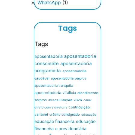
WhatsApp
(1)
Tags
Tags
aposentadoria
aposentadoria
consciente
aposentadoria
programada
aposentadoria
saudável
aposentadoria serpros
aposentadoria tranquila
aposentadoria vitalícia
atendimento
serpros
Avisos Eleições 2026
canal
contribuição
direto com a diretoria
variável
crédito consignado
educação
educação financeira
educação
financeira e previdenciária