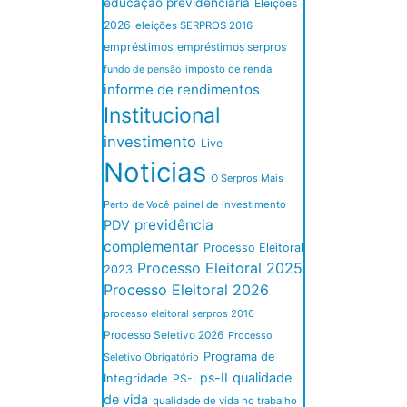
educação previdenciária
Eleições
2026
eleições SERPROS 2016
empréstimos
empréstimos serpros
imposto de renda
fundo de pensão
informe de rendimentos
Institucional
investimento
Live
Noticias
O Serpros Mais
Perto de Você
painel de investimento
previdência
PDV
complementar
Processo Eleitoral
Processo Eleitoral 2025
2023
Processo Eleitoral 2026
processo eleitoral serpros 2016
Processo Seletivo 2026
Processo
Programa de
Seletivo Obrigatório
ps-II
qualidade
Integridade
PS-I
de vida
qualidade de vida no trabalho