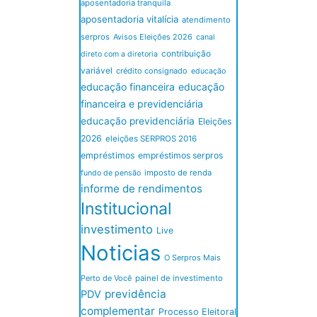
aposentadoria tranquila
aposentadoria vitalícia
atendimento
serpros
Avisos Eleições 2026
canal
contribuição
direto com a diretoria
variável
crédito consignado
educação
educação financeira
educação
financeira e previdenciária
educação previdenciária
Eleições
2026
eleições SERPROS 2016
empréstimos
empréstimos serpros
imposto de renda
fundo de pensão
informe de rendimentos
Institucional
investimento
Live
Noticias
O Serpros Mais
Perto de Você
painel de investimento
previdência
PDV
complementar
Processo Eleitoral