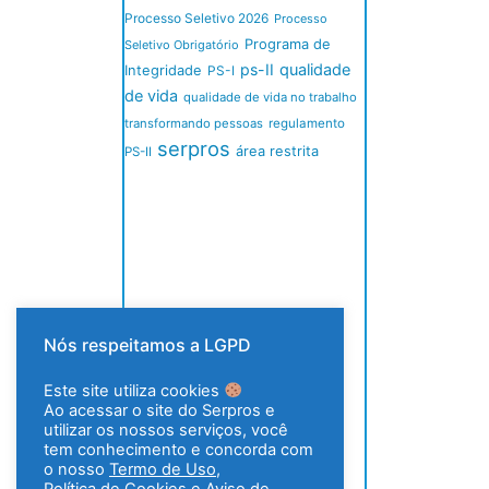
Processo Seletivo 2026
Processo
Programa de
Seletivo Obrigatório
ps-II
qualidade
Integridade
PS-I
de vida
qualidade de vida no trabalho
transformando pessoas
regulamento
serpros
área restrita
PS-II
Nós respeitamos a LGPD
Este site utiliza cookies
Ao acessar o site do Serpros e
utilizar os nossos serviços, você
tem conhecimento e concorda com
o nosso
Termo de Uso
,