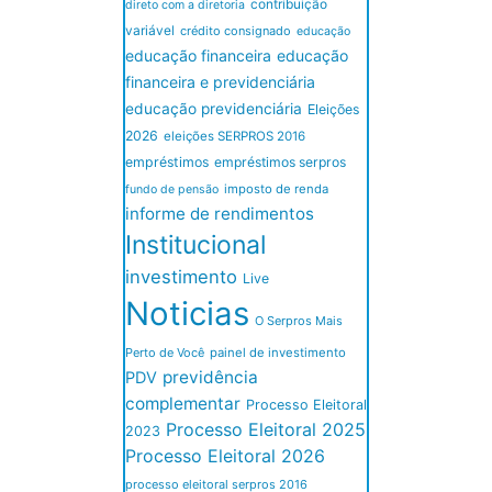
contribuição
direto com a diretoria
variável
crédito consignado
educação
educação financeira
educação
financeira e previdenciária
educação previdenciária
Eleições
2026
eleições SERPROS 2016
empréstimos
empréstimos serpros
imposto de renda
fundo de pensão
informe de rendimentos
Institucional
investimento
Live
Noticias
O Serpros Mais
Perto de Você
painel de investimento
previdência
PDV
complementar
Processo Eleitoral
Processo Eleitoral 2025
2023
Processo Eleitoral 2026
processo eleitoral serpros 2016