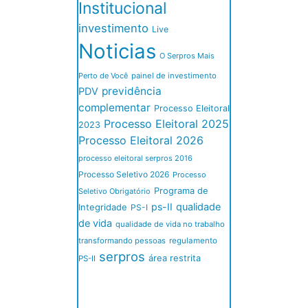
Institucional
investimento
Live
Noticias
O Serpros Mais
Perto de Você
painel de investimento
previdência
PDV
complementar
Processo Eleitoral
Processo Eleitoral 2025
2023
Processo Eleitoral 2026
processo eleitoral serpros 2016
Processo Seletivo 2026
Processo
Programa de
Seletivo Obrigatório
ps-II
qualidade
Integridade
PS-I
de vida
qualidade de vida no trabalho
transformando pessoas
regulamento
serpros
área restrita
PS-II