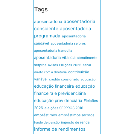
Tags
aposentadoria
aposentadoria
consciente
aposentadoria
programada
aposentadoria
saudável
aposentadoria serpros
aposentadoria tranquila
aposentadoria vitalícia
atendimento
serpros
Avisos Eleições 2026
canal
contribuição
direto com a diretoria
variável
crédito consignado
educação
educação financeira
educação
financeira e previdenciária
educação previdenciária
Eleições
2026
eleições SERPROS 2016
empréstimos
empréstimos serpros
imposto de renda
fundo de pensão
informe de rendimentos