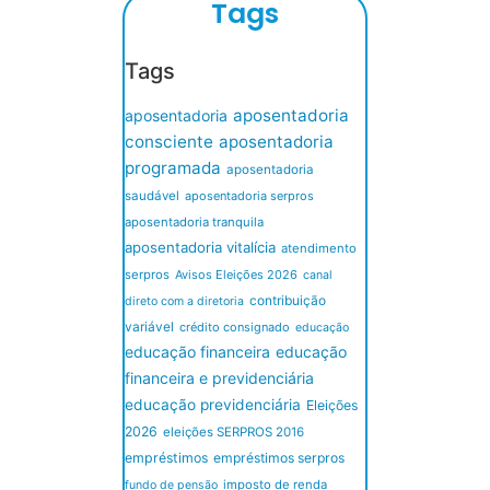
Tags
Tags
aposentadoria
aposentadoria
consciente
aposentadoria
programada
aposentadoria
saudável
aposentadoria serpros
aposentadoria tranquila
aposentadoria vitalícia
atendimento
serpros
Avisos Eleições 2026
canal
contribuição
direto com a diretoria
variável
crédito consignado
educação
educação financeira
educação
financeira e previdenciária
educação previdenciária
Eleições
2026
eleições SERPROS 2016
empréstimos
empréstimos serpros
imposto de renda
fundo de pensão