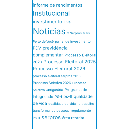
informe de rendimentos
Institucional
investimento
Live
Noticias
O Serpros Mais
Perto de Você
painel de investimento
previdência
PDV
complementar
Processo Eleitoral
Processo Eleitoral 2025
2023
Processo Eleitoral 2026
processo eleitoral serpros 2016
Processo Seletivo 2026
Processo
Programa de
Seletivo Obrigatório
ps-II
qualidade
Integridade
PS-I
de vida
qualidade de vida no trabalho
transformando pessoas
regulamento
serpros
área restrita
PS-II